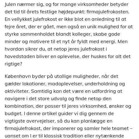
Julen nærmer sig, og for mange virksomheder betyder
det tid til årets festlige højdepunkt: firmajulefrokosten.
En vellykket julefrokost er ikke blot en anledning til at
fejre året, der er gået, men også en unik mulighed for at
styrke sammenholdet blandt kolleger, skabe gode
minder og motivere til et nyt år fyldt med energi. Men
hvordan sikrer du, at netop jeres julefrokost i
hovedstaden bliver en oplevelse, der huskes for alt det
rigtige?
København byder på utallige muligheder, når det
gælder lokationer, madoplevelser, underholdning og
aktiviteter. Samtidig kan det være en udfordring at
navigere i det store udvalg og finde netop den
kombination, der passer til jeres virksomhed, ønsker og
budget. I denne artikel guider vi dig gennem de
vigtigste overvejelser, så du kan planlægge en
firmajulefrokost, der imponerer og samler hele teamet –
uanset om I er til klassisk tradition eller nytænkende