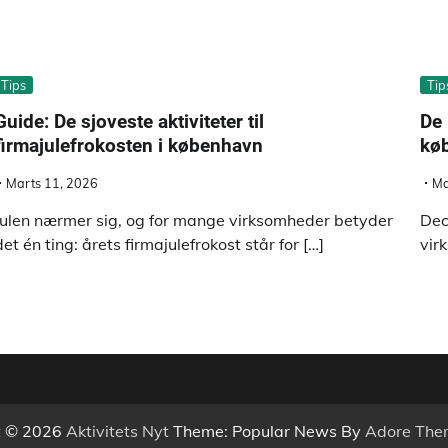
Tips
Tip
Guide: De sjoveste aktiviteter til
De 
firmajulefrokosten i københavn
køb
Marts 11, 2026
Ma
Julen nærmer sig, og for mange virksomheder betyder
Dec
det én ting: årets firmajulefrokost står for […]
vir
t © 2026
Aktivitets Nyt
Theme: Popular News By
Adore The