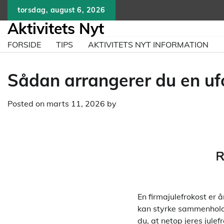
Skip
torsdag, august 6, 2026
to
Aktivitets Nyt
content
FORSIDE
TIPS
AKTIVITETS NYT INFORMATION
Sådan arrangerer du en ufo
Posted on
marts 11, 2026
by
En firmajulefrokost er 
kan styrke sammenholdet
du, at netop jeres jule