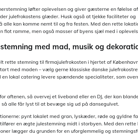
rstemning løfter oplevelsen og giver gæsterne en følelse af
er julefrokostens glæder. Husk også at tjekke faciliteter og
 alle kan komme nemt til og fra festen. Med den rette lokati
 en flot ramme, men også masser af byens sjæl med i oplevels
 stemning med mad, musik og dekorati
t rette stemning til firmajulefrokosten i hjertet af København,
Start med maden – vælg gerne klassiske danske julefrokostre
ad en lokal catering levere spændende specialiteter, som ove
or aftenen, så overvej et liveband eller en DJ, der kan bland
 så alle får lyst til at bevæge sig ud på dansegulvet.
ationerne: pynt lokalet med gran, lyskæder, røde og gyldne f
 tilfører en ægte julestemning midt i storbyen. Med den rette
oner lægger du grunden for en uforglemmelig og stemningsfu