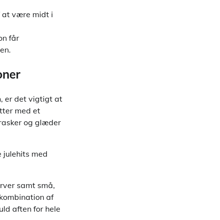
 at være midt i
on får
en.
oner
 er det vigtigt at
tter med et
rrasker og glæder
e julehits med
arver samt små,
 kombination af
ld aften for hele