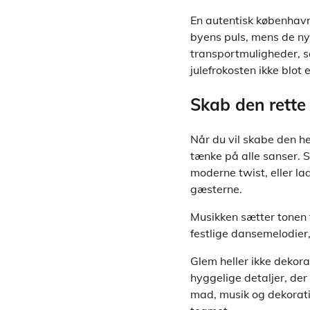
En autentisk københavne
byens puls, mens de nyd
transportmuligheder, så
julefrokosten ikke blot
Skab den rette
Når du vil skabe den hel
tænke på alle sanser. 
moderne twist, eller l
gæsterne.
Musikken sætter tonen f
festlige dansemelodier,
Glem heller ikke dekor
hyggelige detaljer, der
mad, musik og dekorati