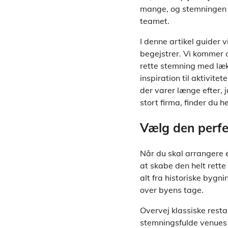
mange, og stemningen er
teamet.
I denne artikel guider 
begejstrer. Vi kommer 
rette stemning med læk
inspiration til aktivit
der varer længe efter, j
stort firma, finder du h
Vælg den perf
Når du skal arrangere e
at skabe den helt rett
alt fra historiske byg
over byens tage.
Overvej klassiske resta
stemningsfulde venues 