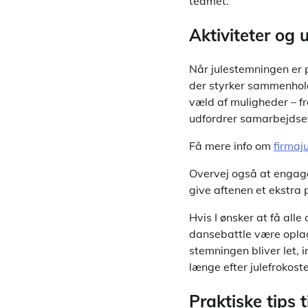
teamet.
Aktiviteter og
Når julestemningen er p
der styrker sammenhold
væld af muligheder – fr
udfordrer samarbejdse
Få mere info om
firmaj
Overvej også at engager
give aftenen et ekstra p
Hvis I ønsker at få all
dansebattle være oplagt
stemningen bliver let, 
længe efter julefrokoste
Praktiske tips