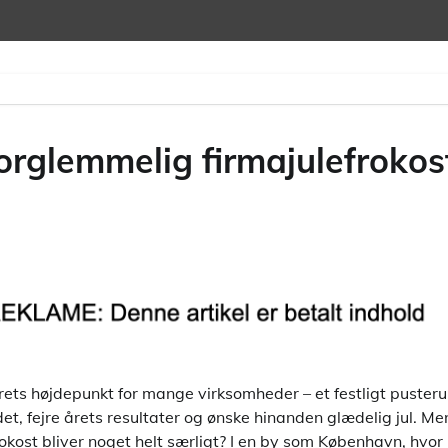
rglemmelig firmajulefrokost
årets højdepunkt for mange virksomheder – et festligt pusteru
, fejre årets resultater og ønske hinanden glædelig jul. Me
frokost bliver noget helt særligt? I en by som København, hvo