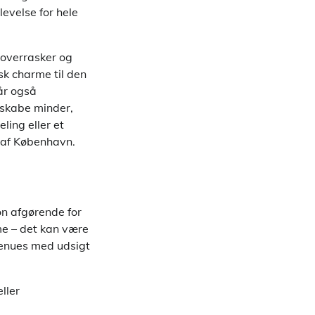
evelse for hele
e overrasker og
sk charme til den
år også
n skabe minder,
ling eller et
et af København.
on afgørende for
me – det kan være
venues med udsigt
ller