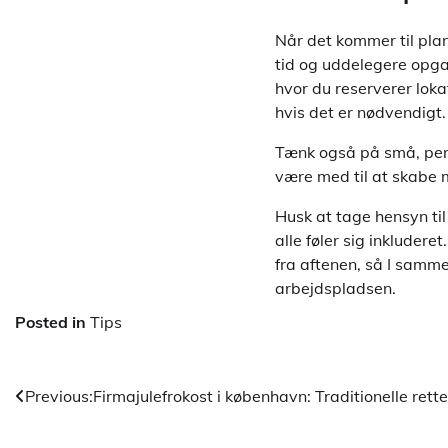
Når det kommer til plan
tid og uddelegere opgav
hvor du reserverer loka
hvis det er nødvendigt.
Tænk også på små, pers
være med til at skabe 
Husk at tage hensyn til
alle føler sig inkluder
fra aftenen, så I samm
arbejdspladsen.
Posted in
Tips
Indlægsnavigation
Previous:
Firmajulefrokost i københavn: Traditionelle ret