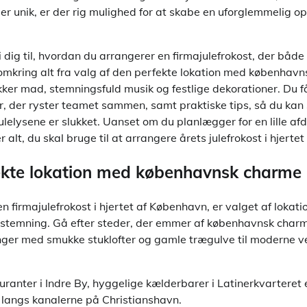
 unik, er der rig mulighed for at skabe en uforglemmelig opl
vi dig til, hvordan du arrangerer en firmajulefrokost, der båd
omkring alt fra valg af den perfekte lokation med københavn
ker mad, stemningsfuld musik og festlige dekorationer. Du f
eter, der ryster teamet sammen, samt praktiske tips, så du ka
ulelysene er slukket. Uanset om du planlægger for en lille afde
er alt, du skal bruge til at arrangere årets julefrokost i hjert
ekte lokation med københavnsk charme
n firmajulefrokost i hjertet af København, er valget af lokati
e stemning. Gå efter steder, der emmer af københavnsk char
ninger med smukke stuklofter og gamle trægulve til moderne 
uranter i Indre By, hyggelige kælderbarer i Latinerkvarteret e
langs kanalerne på Christianshavn.