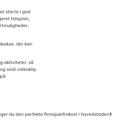
at starte i god
eret tidsplan,
ortmuligheder,
obokse, der kan
g aktiviteter, så
r og små videoklip
 på
er du den perfekte firmajulefrokost i hovedstaden