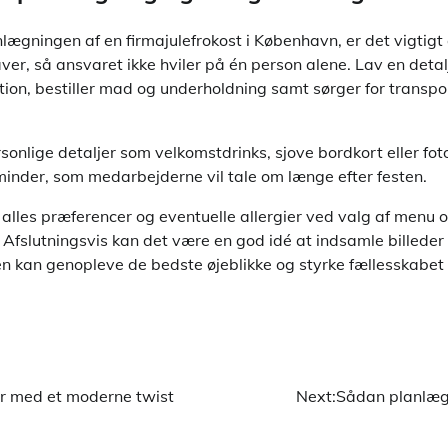
lægningen af en firmajulefrokost i København, er det vigtigt 
er, så ansvaret ikke hviler på én person alene. Lav en detalj
tion, bestiller mad og underholdning samt sørger for transp
onlige detaljer som velkomstdrinks, sjove bordkort eller fot
minder, som medarbejderne vil tale om længe efter festen.
 alles præferencer og eventuelle allergier ved valg af menu o
et. Afslutningsvis kan det være en god idé at indsamle billede
en kan genopleve de bedste øjeblikke og styrke fællesskabet
ter med et moderne twist
Next:
Sådan planlægg