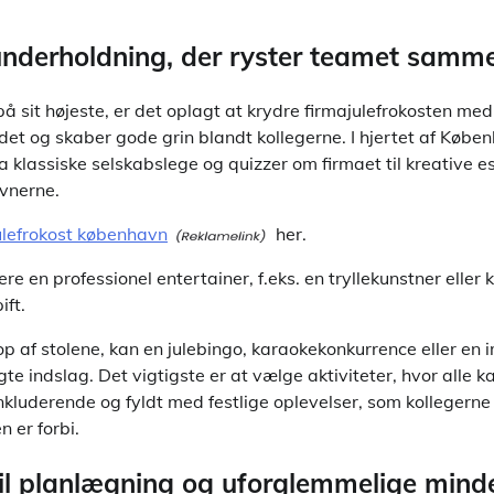
 underholdning, der ryster teamet samm
å sit højeste, er det oplagt at krydre firmajulefrokosten med 
et og skaber gode grin blandt kollegerne. I hjertet af Køben
a klassiske selskabslege og quizzer om firmaet til kreative 
vnerne.
ulefrokost københavn
her.
e en professionel entertainer, f.eks. en tryllekunstner eller
ift.
e op af stolene, kan en julebingo, karaokekonkurrence eller en 
e indslag. Det vigtigste er at vælge aktiviteter, hvor alle 
inkluderende og fyldt med festlige oplevelser, som kollegerne
n er forbi.
 til planlægning og uforglemmelige mind