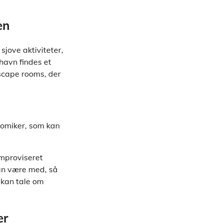
en
sjove aktiviteter,
havn findes et
escape rooms, der
 komiker, som kan
improviseret
kan være med, så
 kan tale om
er