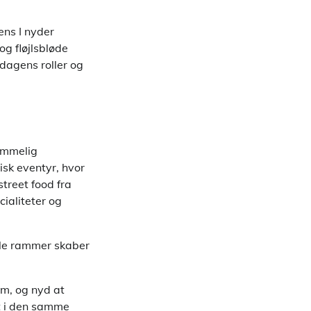
ens I nyder
og fløjlsbløde
rdagens roller og
lemmelig
sk eventyr, hvor
treet food fra
cialiteter og
elle rammer skaber
em, og nyd at
t i den samme