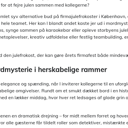
for at fejre julen sammen med kollegerne?
samlet syv alternative bud på firmajulefrokoster i København, 
hele teamet. Her kan I blandt andet kaste jer ud i mordmyste
s, synge sammen på karaokebar eller opleve storbyens julel
etoplevelser, kreativ udfoldelse eller festlig teambuilding, e
nd den julefrokost, der kan gøre årets firmafest både mindevæ
dmysterie i herskabelige rammer
 elegance og spænding, når I inviterer kollegerne til en ufor
kabelige omgivelser. Rundt om et smukt dækket bord i en histor
 med en lækker middag, hvor hver ret ledsages af glade grin 
enen en dramatisk drejning – for midt mellem forret og hoved
or alle gæsterne får tildelt roller som detektiver, mistænkte 