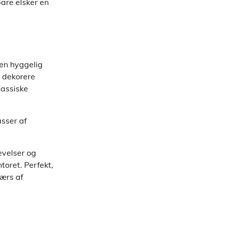
are elsker en
l en hyggelig
t dekorere
lassiske
sser af
evelser og
toret. Perfekt,
værs af