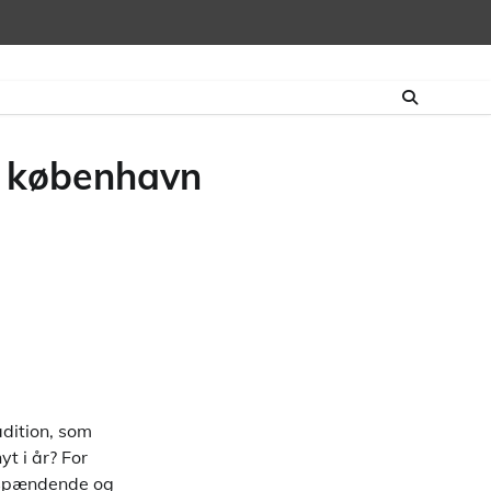
 i københavn
adition, som
yt i år? For
e spændende og