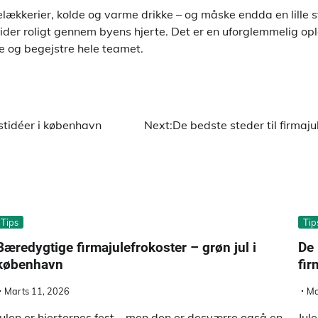
lelækkerier, kolde og varme drikke – og måske endda en lille
der roligt gennem byens hjerte. Det er en uforglemmelig opl
e og begejstre hele teamet.
stidéer i københavn
Next:
De bedste steder til firmaju
Tips
Tip
Bæredygtige firmajulefrokoster – grøn jul i
De 
københavn
fir
Marts 11, 2026
Ma
Julen er hjerternes fest – men den er desværre også en
Jul