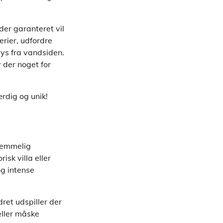
der garanteret vil
rier, udfordre
ys fra vandsiden.
r der noget for
rdig og unik!
glemmelig
isk villa eller
og intense
ret udspiller der
eller måske