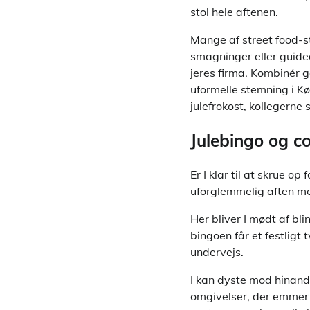
stol hele aftenen.
Mange af street food-s
smagninger eller guided
jeres firma. Kombinér 
uformelle stemning i K
julefrokost, kollegerne
Julebingo og co
Er I klar til at skrue 
uforglemmelig aften me
Her bliver I mødt af bl
bingoen får et festligt
undervejs.
I kan dyste mod hinande
omgivelser, der emmer a