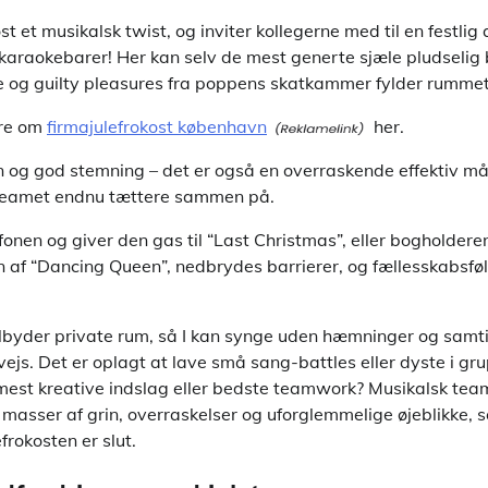
st et musikalsk twist, og inviter kollegerne med til en festlig
raokebarer! Her kan selv de mest generte sjæle pludselig 
re og guilty pleasures fra poppens skatkammer fylder rummet
re om
firmajulefrokost københavn
her.
in og god stemning – det er også en overraskende effektiv må
teamet endnu tættere sammen på.
fonen og giver den gas til “Last Christmas”, eller bogholder
 af “Dancing Queen”, nedbrydes barrierer, og fællesskabsføle
byder private rum, så I kan synge uden hæmninger og samti
ejs. Det er oplagt at lave små sang-battles eller dyste i g
mest kreative indslag eller bedste teamwork? Musikalsk tea
asser af grin, overraskelser og uforglemmelige øjeblikke, s
frokosten er slut.