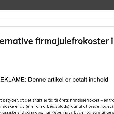
ternative firmajulefrokoster
 betyder, at det snart er tid til årets firmajulefrokost – en tr
måske er du (eller din arbejdsplads) klar til at prøve noget n
 klassiske sild og snaps, når København byder på så mang