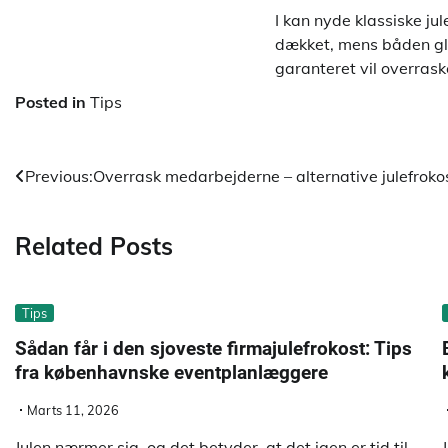
I kan nyde klassiske ju
dækket, mens båden gli
garanteret vil overrask
Posted in
Tips
Indlægsnavigation
Previous:
Overrask medarbejderne – alternative julefroko
Related Posts
Tips
Sådan får i den sjoveste firmajulefrokost: Tips
fra københavnske eventplanlæggere
Marts 11, 2026
Julen nærmer sig, og det betyder, at det igen er tid til