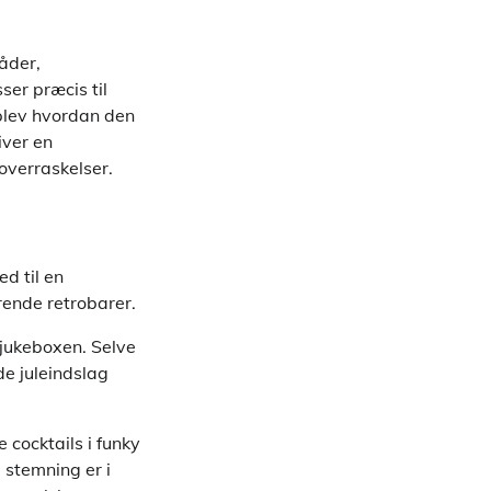
åder,
ser præcis til
oplev hvordan den
iver en
overraskelser.
ed til en
ende retrobarer.
 jukeboxen. Selve
de juleindslag
 cocktails i funky
 stemning er i