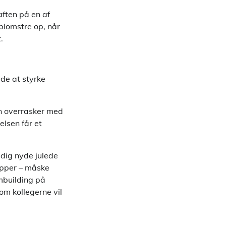
 aften på en af
blomstre op, når
.
de at styrke
en overrasker med
lsen får et
dig nyde julede
rupper – måske
mbuilding på
om kollegerne vil