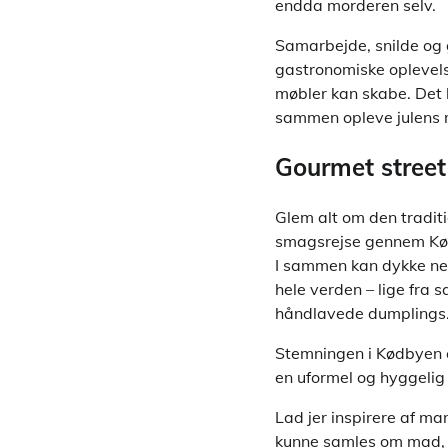
endda morderen selv.
Samarbejde, snilde og g
gastronomiske oplevelse
møbler kan skabe. Det b
sammen opleve julens 
Gourmet street
Glem alt om den tradit
smagsrejse gennem Kødb
I sammen kan dykke ned
hele verden – lige fra s
håndlavede dumplings
Stemningen i Kødbyen e
en uformel og hyggelig
Lad jer inspirere af m
kunne samles om mad, d