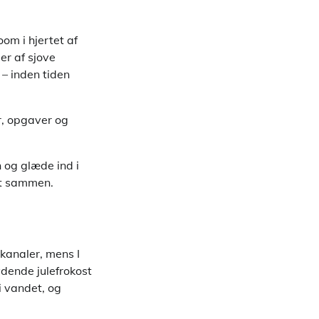
om i hjertet af
er af sjove
 – inden tiden
r, opgaver og
 og glæde ind i
nyt sammen.
 kanaler, mens I
dende julefrokost
i vandet, og