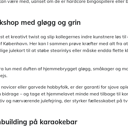
kan være med, uanset om de er hardcore bingospillere eller b
rkshop med gløgg og grin
st et kreativt twist og slip kollegernes indre kunstnere løs ti
 af København. Her kan I sammen prøve kræfter med alt fra a
ige julekort til at støbe stearinlys eller måske endda flette k
tra lun med duften af hjemmebrygget gløgg, småkager og ma
ejs.
 novicer eller garvede hobbyfolk, er der garanti for sjove opl
n bidrage – og tage et hjemmelavet minde med tilbage til kon
ativ og nærværende julefejring, der styrker fællesskabet på t
building på karaokebar