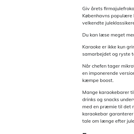
Giv årets firmajulefroko
Københavns populære ka
velkendte juleklassike
Du kan læse meget me
Karaoke er ikke kun gr
samarbejdet og ryste 
Når chefen tager mikro
en imponerende version
kæmpe boost.
Mange karaokebarer til
drinks og snacks underv
med en præmie til det 
karaokebar garanterer m
tale om længe efter jule