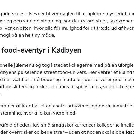
ode skuespilsevner bliver nøglen til at opklare mysteriet, m
r og den særlige stemning, som kun store stuer, lysekroner 
liver en aften, hvor alle får mulighed for at træde ud af hve
magi på en helt ny måde.
 food-eventyr i Kødbyen
ionelle julemenu og tag i stedet kollegerne med på en uforg
yens pulserende street food-univers. Her venter et kulinari
 i et væld af små boder og madbiler, der serverer gourmet s
aftige sliders og friske bao buns til spicy tacos, veganske spe
.
mmer af kreativitet og cool storbyvibes, og de rå, industri
 stemning, hvor alle kan være med.
angfoldigheden, lav små smagskonkurrencer kollegerne imell
er overrasker og begejstrer – uden at nogen skal sidde fas