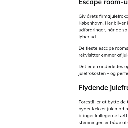
Escape room-u
Giv årets firmajulefrok
København. Her bliver 
udfordringer, når de sam
løber ud.
De fleste escape rooms
rekvisitter emmer af j
Det er en anderledes 
julefrokosten – og perf
Flydende julef
Forestil jer at bytte d
nyder lækker julemad o
bringer kollegerne tætt
stemningen er både afs