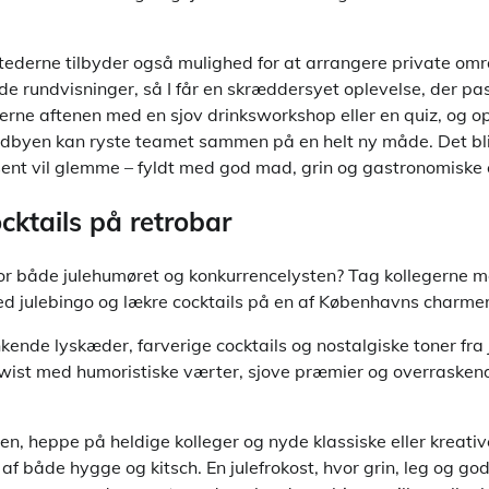
tederne tilbyder også mulighed for at arrangere private omr
e rundvisninger, så I får en skræddersyet oplevelse, der pas
gerne aftenen med en sjov drinksworkshop eller en quiz, og 
ødbyen kan ryste teamet sammen på en helt ny måde. Det bl
 sent vil glemme – fyldt med god mad, grin og gastronomiske 
cktails på retrobar
op for både julehumøret og konkurrencelysten? Tag kollegerne m
d julebingo og lækre cocktails på en af Københavns charmer
inkende lyskæder, farverige cocktails og nostalgiske toner fra
 twist med humoristiske værter, sjove præmier og overrasken
n, heppe på heldige kolleger og nyde klassiske eller kreative
f både hygge og kitsch. En julefrokost, hvor grin, leg og god