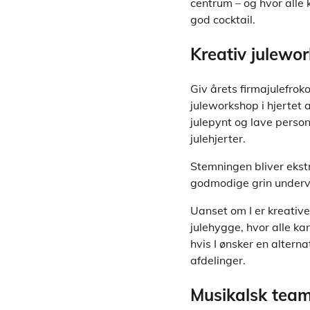
centrum – og hvor alle 
god cocktail.
Kreativ julewo
Giv årets firmajulefroko
juleworkshop i hjertet
julepynt og lave personl
julehjerter.
Stemningen bliver eks
godmodige grin underv
Uanset om I er kreative
julehygge, hvor alle ka
hvis I ønsker en altern
afdelinger.
Musikalsk team