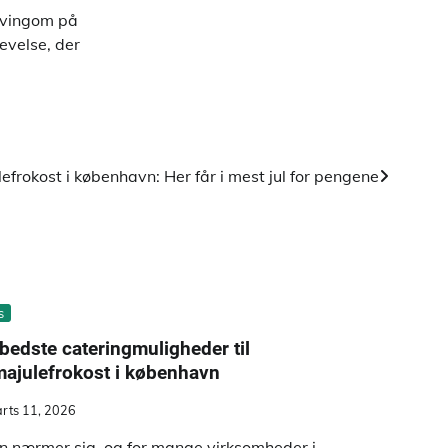
 svingom på
evelse, der
lefrokost i københavn: Her får i mest jul for pengene
s
bedste cateringmuligheder til
majulefrokost i københavn
rts 11, 2026
en nærmer sig, og for mange virksomheder i