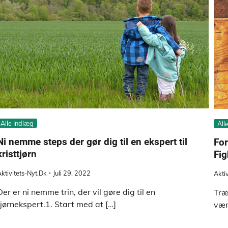
Alle Indlæg
All
Ni nemme steps der gør dig til en ekspert til
For
kristtjørn
Fi
ktivitets-Nyt.dk
Juli 29, 2022
Akti
Der er ni nemme trin, der vil gøre dig til en
Træ
tjørnekspert.1. Start med at […]
vær