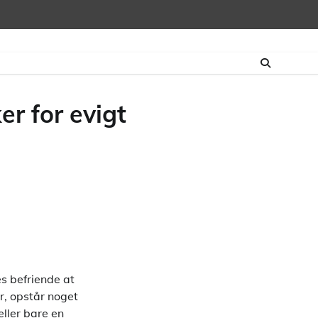
er for evigt
es befriende at
er, opstår noget
eller bare en