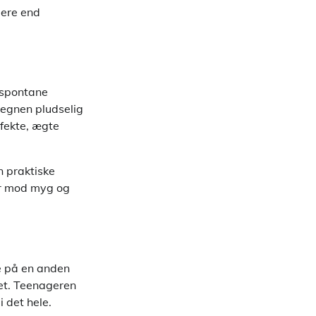
gere end
, spontane
 regnen pludselig
rfekte, ægte
n praktiske
ter mod myg og
de på en anden
et. Teenageren
i det hele.