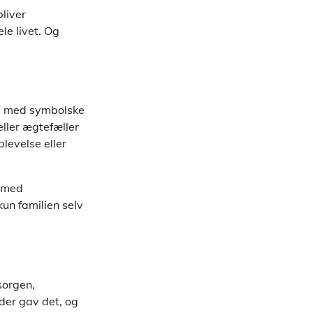
bliver
le livet. Og
kke med symbolske
ller ægtefæller
levelse eller
d med
kun familien selv
sorgen,
der gav det, og