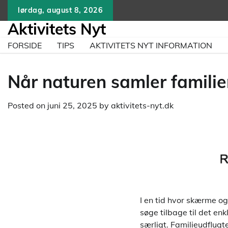
Skip
lørdag, august 8, 2026
to
Aktivitets Nyt
content
FORSIDE
TIPS
AKTIVITETS NYT INFORMATION
Når naturen samler familien
Posted on
juni 25, 2025
by
aktivitets-nyt.dk
I en tid hvor skærme og
søge tilbage til det enk
særligt. Familieudflugte