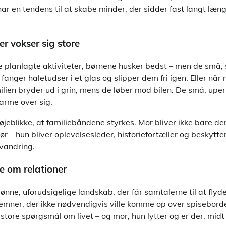
ar en tendens til at skabe minder, der sidder fast langt læn
er vokser sig store
re planlagte aktiviteter, børnene husker bedst – men de små
fanger haletudser i et glas og slipper dem fri igen. Eller når
ilien bryder ud i grin, mens de løber mod bilen. De små, upe
arme over sig.
 øjeblikke, at familiebåndene styrkes. Mor bliver ikke bare de
før – hun bliver oplevelsesleder, historiefortæller og beskyt
vandring.
 om relationer
ønne, uforudsigelige landskab, der får samtalerne til at fly
emner, der ikke nødvendigvis ville komme op over spisebord
 store spørgsmål om livet – og mor, hun lytter og er der, midt 