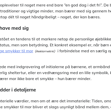
oplevelser til noget mere end bare “en god dag i det fri”. De 
etraditioner og vigtige minder, man bærer med sig gennem he
top dét til noget håndgribeligt – noget, der kan bæres.
 have med sig
pstået en tendens til at markere netop de personlige øjebli
tatus, men som betydning. Et konkret eksempel er, når børn e
ge smykker til mor
i forbindelse med en særlig op
æde med indgravering af initialerne på børnene, et armbån
rlig sheltertur, eller en vedhængsring med en lille symbolik, 
ærer mor ikke bare et smykke – hun bærer minder.
dder i detaljerne
terielle værdier, men om at ære det immaterielle: Tiden, om
e smykker til mor bliver et slags usynligt bånd mellem dem, 