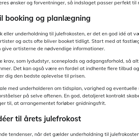
res ønsker og forventninger, så indslaget passer perfekt til n
til booking og planlægning
eller underholdning til julefrokosten, er det en god idé at væ
ister og acts ofte bliver booket tidligt. Start med at fastl
n give artisterne de nødvendige informationer.
ke krav, som lydudstyr, sceneplads og adgangsforhold, så alt 
er. Det kan også være en fordel at indhente flere tilbud o
er dig den bedste oplevelse til prisen.
ftale med underholderen om tidsplan, varighed og eventuelle 
orståelser på selve aftenen. En god, detaljeret kontrakt skab
r til, at arrangementet forløber gnidningsfrit.
éer til årets julefrokost
ende tendenser, når det gælder underholdning til julefrokost