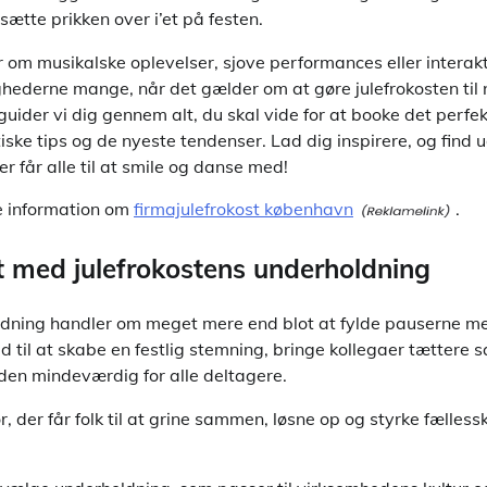
ætte prikken over i’et på festen.
m musikalske oplevelser, sjove performances eller interakt
hederne mange, når det gælder om at gøre julefrokosten til 
 guider vi dig gennem alt, du skal vide for at booke det perfek
ktiske tips og de nyeste tendenser. Lad dig inspirere, og find 
er får alle til at smile og danse med!
e information om
firmajulefrokost københavn
.
t med julefrokostens underholdning
ldning handler om meget mere end blot at fylde pauserne me
 til at skabe en festlig stemning, bringe kollegaer tættere
r den mindeværdig for alle deltagere.
, der får folk til at grine sammen, løsne op og styrke fælles