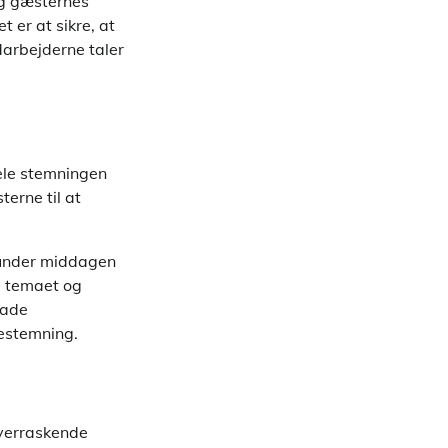
og gæsternes
t er at sikre, at
edarbejderne taler
hele stemningen
terne til at
 under middagen
e temaet og
lade
lestemning.
overraskende