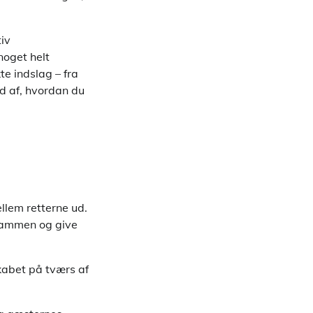
iv
noget helt
te indslag – fra
ud af, hvordan du
llem retterne ud.
 sammen og give
skabet på tværs af