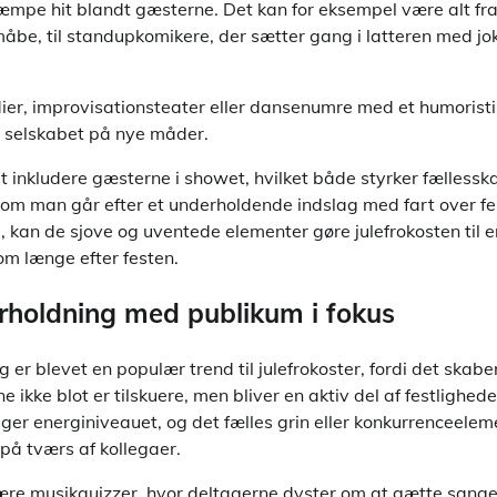
æmpe hit blandt gæsterne. Det kan for eksempel være alt fra 
 måbe, til standupkomikere, der sætter gang i latteren med jo
er, improvisationsteater eller dansenumre med et humoristi
 selskabet på nye måder.
inkludere gæsterne i showet, hvilket både styrker fællessk
om man går efter et underholdende indslag med fart over felt
, kan de sjove og uventede elementer gøre julefrokosten til 
om længe efter festen.
erholdning med publikum i fokus
 er blevet en populær trend til julefrokoster, fordi det skabe
 ikke blot er tilskuere, men bliver en aktiv del af festlighed
ger energiniveauet, og det fælles grin eller konkurrenceelem
på tværs af kollegaer.
re musikquizzer, hvor deltagerne dyster om at gætte sange