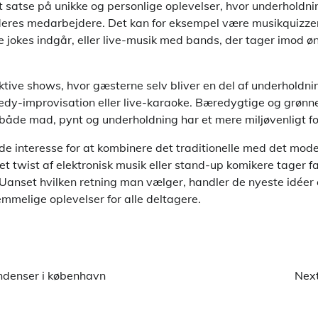
 satse på unikke og personlige oplevelser, hvor underholdn
deres medarbejdere. Det kan for eksempel være musikquizzer
e jokes indgår, eller live-musik med bands, der tager imod øn
ktive shows, hvor gæsterne selv bliver en del af underholdni
y-improvisation eller live-karaoke. Bæredygtige og grønn
 både mad, pynt og underholdning har et mere miljøvenligt fo
nde interesse for at kombinere det traditionelle med det mod
 et twist af elektronisk musik eller stand-up komikere tager f
 Uanset hvilken retning man vælger, handler de nyeste idéer
melige oplevelser for alle deltagere.
endenser i københavn
Next