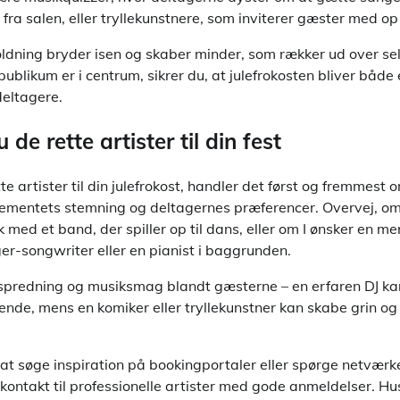
fra salen, eller tryllekunstnere, som inviterer gæster med o
ldning bryder isen og skaber minder, som rækker ud over se
publikum er i centrum, sikrer du, at julefrokosten bliver bå
deltagere.
de rette artister til din fest
te artister til din julefrokost, handler det først og fremmest 
ementets stemning og deltagernes præferencer. Overvej, om
k med et band, der spiller op til dans, eller om I ønsker en m
r-songwriter eller en pianist i baggrunden.
spredning og musiksmag blandt gæsterne – en erfaren DJ ka
bende, mens en komiker eller tryllekunstner kan skabe grin og
 at søge inspiration på bookingportaler eller spørge netvær
 kontakt til professionelle artister med gode anmeldelser. Hu