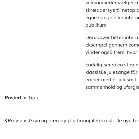
virksomheder vælger at
skræddersys til netop 
egne sange eller intern
publikum.
Derudover hitter intera
eksempel gennem comed
vinder også frem, hvor
Endelig ser vi en stige
klassiske julesange får
emner med et julesmil.
sammenhold og uforglem
Posted in
Tips
Indlægsnavigation
Previous:
Grøn og bæredygtig firmajulefrokost: De nye t