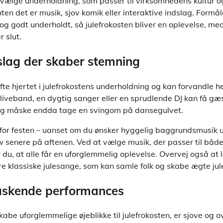
at vælge underholdning, som passer til virksomhedens kultur 
en det er musik, sjov komik eller interaktive indslag. Formåle
et og godt underholdt, så julefrokosten bliver en oplevelse, m
 slut.
slag der skaber stemning
fte hjertet i julefrokostens underholdning og kan forvandle 
 liveband, en dygtig sanger eller en sprudlende DJ kan få gæs
og måske endda tage en svingom på dansegulvet.
 for festen – uanset om du ønsker hyggelig baggrundsmusik
ow senere på aftenen. Ved at vælge musik, der passer til båd
du, at alle får en uforglemmelig oplevelse. Overvej også at 
re klassiske julesange, som kan samle folk og skabe ægte ju
raskende performances
kabe uforglemmelige øjeblikke til julefrokosten, er sjove og 