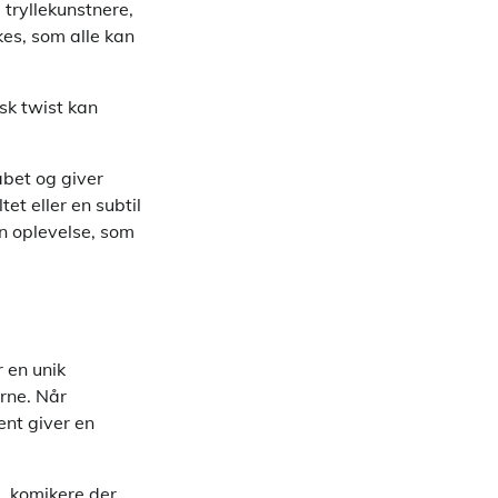
tryllekunstnere,
kes, som alle kan
sk twist kan
abet og giver
et eller en subtil
en oplevelse, som
r en unik
erne. Når
ent giver en
, komikere der