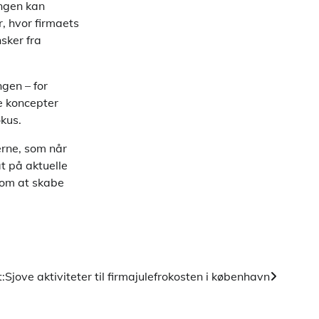
ingen kan
, hvor firmaets
sker fra
ngen – for
e koncepter
kus.
erne, som når
at på aktuelle
 om at skabe
:
Sjove aktiviteter til firmajulefrokosten i københavn