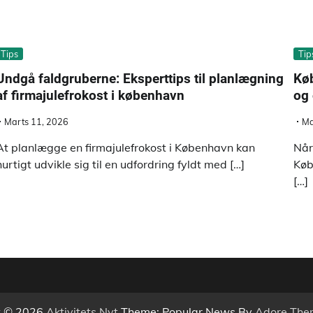
Tips
Tip
Undgå faldgruberne: Eksperttips til planlægning
Køb
af firmajulefrokost i københavn
og 
Marts 11, 2026
Ma
At planlægge en firmajulefrokost i København kan
Når
hurtigt udvikle sig til en udfordring fyldt med […]
Køb
[…]
t © 2026
Aktivitets Nyt
Theme: Popular News By
Adore The