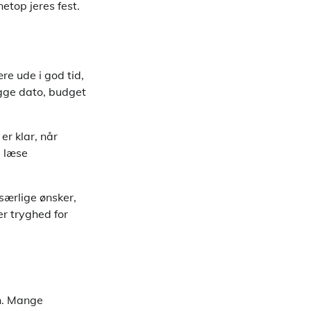
etop jeres fest.
re ude i god tid,
ægge dato, budget
er klar, når
g læse
særlige ønsker,
er tryghed for
en. Mange