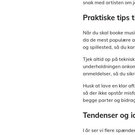
snak med artisten om je
Praktiske tips 
Når du skal booke musik 
da de mest populære art
og spillested, så du ka
Tjek altid op på teknis
underholdningen ankomm
anmeldelser, så du sikr
Husk at lave en klar a
så der ikke opstår misf
begge parter og bidrage
Tendenser og id
I år ser vi flere spænd