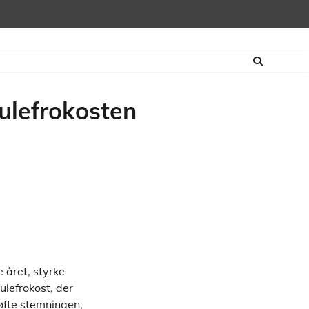
julefrokosten
e året, styrke
lefrokost, der
løfte stemningen,