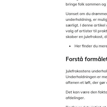
bringe folk sammen og s
Uanset om du drømmer o
underholdning, er mulig
særligt. I denne artikel
valg af artister til pra
skaber en julefrokost, d
Her finder du mer
Forstå formåle
Julefrokostens underho
Underholdningen er med
aftenen et løft, der gø
Det kan være den faktor
afdelinger.