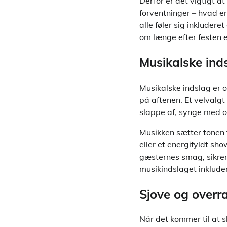
Derfor er det vigtigt 
forventninger – hvad ent
alle føler sig inkluder
om længe efter festen er
Musikalske ind
Musikalske indslag er o
på aftenen. Et velvalgt
slappe af, synge med 
Musikken sætter tonen
eller et energifyldt sh
gæsternes smag, sikrer 
musikindslaget inklude
Sjove og over
Når det kommer til at s