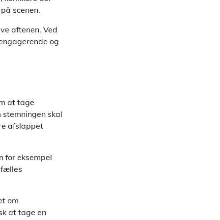
p på scenen.
lve aftenen. Ved
de engagerende og
om at tage
 stemningen skal
ere afslappet
n for eksempel
 fælles
ket om
sk at tage en