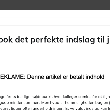
ok det perfekte indslag til 
ge årets festlige højdepunkt, hvor kolleger samles for at fejr
 gode minder sammen. Men hvad er hemmeligheden bag en ju
Svaret ligger ofte i underholdningen. Et velvalgt indslag kan 