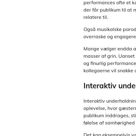
performances ofte et k
der får publikum til at
relatere til.
Også musikalske parodi
overraske og engagere
Mange vælger endda at 
masser af grin. Uanset 
og finurlig performance
kollegaerne vil snakke 
Interaktiv und
Interaktiv underholdning
oplevelse, hvor gæsterne
publikum inddrages, sti
følelse af samhørighed 
Det kan eksempelvis væ