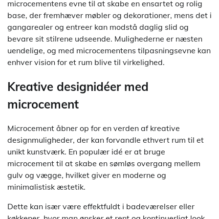
microcementens evne til at skabe en ensartet og rolig
base, der fremhæver møbler og dekorationer, mens det i
gangarealer og entreer kan modstå daglig slid og
bevare sit stilrene udseende. Mulighederne er næsten
uendelige, og med microcementens tilpasningsevne kan
enhver vision for et rum blive til virkelighed.
Kreative designidéer med
microcement
Microcement åbner op for en verden af kreative
designmuligheder, der kan forvandle ethvert rum til et
unikt kunstværk. En populær idé er at bruge
microcement til at skabe en sømløs overgang mellem
gulv og vægge, hvilket giver en moderne og
minimalistisk æstetik.
Dette kan især være effektfuldt i badeværelser eller
køkkener, hvor man ønsker et rent og kontinuerligt look.