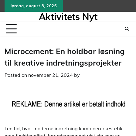
Skip
lørdag, august 8, 2026
to
Aktivitets Nyt
content
Microcement: En holdbar løsning
til kreative indretningsprojekter
Posted on
november 21, 2024
by
I en tid, hvor moderne indretning kombinerer æstetik
med funktionalitet, har microcement vist sig som en