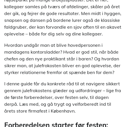
kollegaer samles på tværs af afdelinger, skåler på året
der gik, og fejrer de gode resultater. Men midt i hyggen,
snapsen og dansen på bordene lurer også de klassiske
faldgruber, der kan forvandle en sjov aften til en akavet
oplevelse – både for dig selv og dine kollegaer.
Hvordan undgår man at blive hovedpersonen i
mandagens kontorsladder? Hvad er god stil, når både
chefen og den nye praktikant står i baren? Og hvordan
sikrer man, at julefrokosten bliver en god oplevelse, der
styrker relationerne fremfor at spænde ben for dem?
I denne guide får du konkrete råd til at navigere sikkert
gennem julefrokostens glæder og udfordringer – lige fra
de første forberedelser, over festen selv, til dagen
derpå. Læs med, og gå trygt og velforberedt ind til
årets store firmafest i København.
Forberedelsen starter før festen: