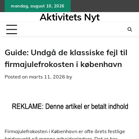
Skip
mandag, august 10, 2026
to
Aktivitets Nyt
content
Guide: Undgå de klassiske fejl til
firmajulefrokosten i københavn
Posted on
marts 11, 2026
by
Firmajulefrokosten i København er ofte årets festlige
højdepunkt på mange arbejdspladser. Det er her,