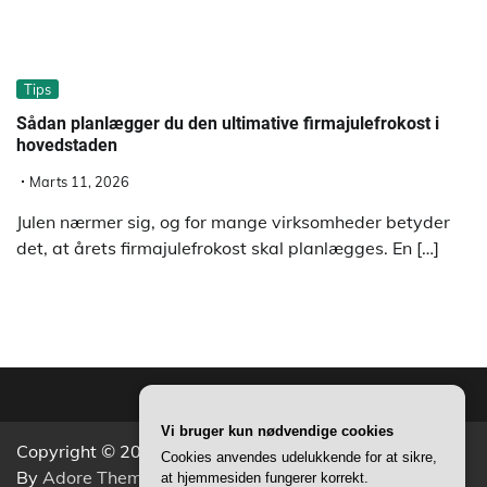
Tips
Sådan planlægger du den ultimative firmajulefrokost i
hovedstaden
Marts 11, 2026
Julen nærmer sig, og for mange virksomheder betyder
det, at årets firmajulefrokost skal planlægges. En […]
Vi bruger kun nødvendige cookies
Copyright © 2026
Aktivitets Nyt
Theme: Popular News
Cookies anvendes udelukkende for at sikre,
By
Adore Themes
.
at hjemmesiden fungerer korrekt.