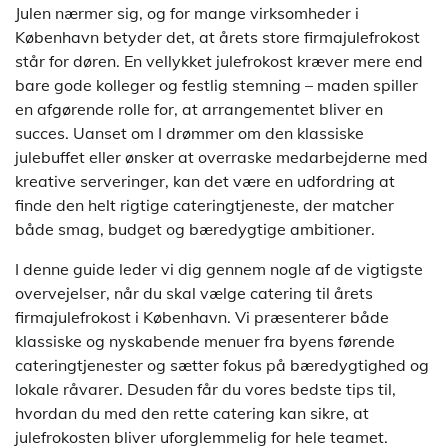
Julen nærmer sig, og for mange virksomheder i
København betyder det, at årets store firmajulefrokost
står for døren. En vellykket julefrokost kræver mere end
bare gode kolleger og festlig stemning – maden spiller
en afgørende rolle for, at arrangementet bliver en
succes. Uanset om I drømmer om den klassiske
julebuffet eller ønsker at overraske medarbejderne med
kreative serveringer, kan det være en udfordring at
finde den helt rigtige cateringtjeneste, der matcher
både smag, budget og bæredygtige ambitioner.
I denne guide leder vi dig gennem nogle af de vigtigste
overvejelser, når du skal vælge catering til årets
firmajulefrokost i København. Vi præsenterer både
klassiske og nyskabende menuer fra byens førende
cateringtjenester og sætter fokus på bæredygtighed og
lokale råvarer. Desuden får du vores bedste tips til,
hvordan du med den rette catering kan sikre, at
julefrokosten bliver uforglemmelig for hele teamet.