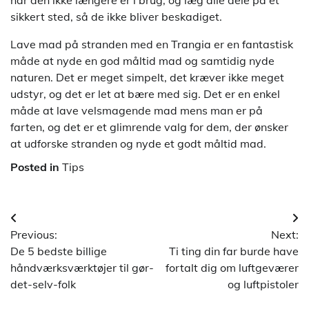
når den ikke længere er i brug, og læg alle dele på et
sikkert sted, så de ikke bliver beskadiget.
Lave mad på stranden med en Trangia er en fantastisk
måde at nyde en god måltid mad og samtidig nyde
naturen. Det er meget simpelt, det kræver ikke meget
udstyr, og det er let at bære med sig. Det er en enkel
måde at lave velsmagende mad mens man er på
farten, og det er et glimrende valg for dem, der ønsker
at udforske stranden og nyde et godt måltid mad.
Posted in
Tips
Indlægsnavigation
Previous:
Next:
De 5 bedste billige
Ti ting din far burde have
håndværksværktøjer til gør-
fortalt dig om luftgeværer
det-selv-folk
og luftpistoler