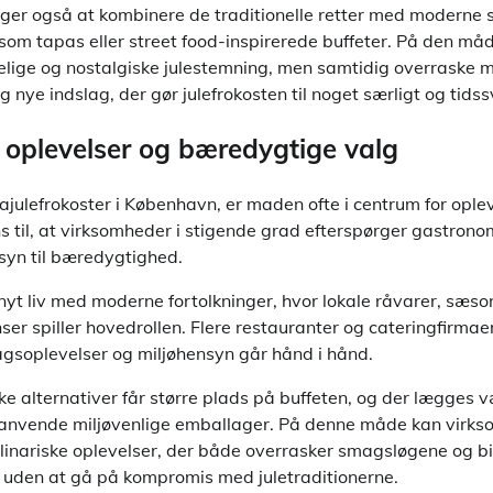
ger også at kombinere de traditionelle retter med moderne
 som tapas eller street food-inspirerede buffeter. På den må
lige og nostalgiske julestemning, men samtidig overraske 
g nye indslag, der gør julefrokosten til noget særligt og tids
oplevelser og bæredygtige valg
ajulefrokoster i København, er maden ofte i centrum for ople
ns til, at virksomheder i stigende grad efterspørger gastrono
syn til bæredygtighed.
r nyt liv med moderne fortolkninger, hvor lokale råvarer, sæs
ser spiller hovedrollen. Flere restauranter og cateringfirmaer
gsoplevelser og miljøhensyn går hånd i hånd.
e alternativer får større plads på buffeten, og der lægges 
anvende miljøvenlige emballager. På denne måde kan virks
nariske oplevelser, der både overrasker smagsløgene og bidr
– uden at gå på kompromis med juletraditionerne.