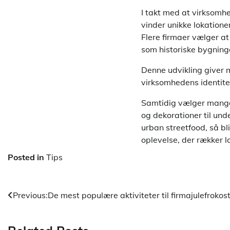
I takt med at virksom
vinder unikke lokatione
Flere firmaer vælger at 
som historiske bygninge
Denne udvikling giver m
virksomhedens identite
Samtidig vælger mange 
og dekorationer til un
urban streetfood, så bl
oplevelse, der rækker l
Posted in
Tips
Indlægsnavigation
Previous:
De mest populære aktiviteter til firmajulefroko