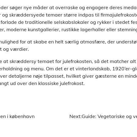
heder søger nye måder at overraske og engagere deres meda
r og skræddersyede temaer større indpas til firmajulefrokost
forlade de traditionelle selskabslokaler og rykker i stedet fes
r, moderne kunstgallerier, rustikke lagerhaller eller stemni
ulighed for at skabe en helt særlig atmosfære, der understø
t og værdier.
at skræddersy temaet for julefrokosten, så det matcher alt 
derholdning og menu. Om det er et vinterlandskab, 1920’er-gl
iver detaljerne nøje tilpasset, hvilket giver gæsterne en min
angt ud over den klassiske julefrokost.
sten i københavn
Next:
Guide: Vegetariske og v