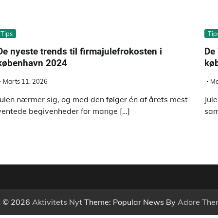
Tips
Tip
De nyeste trends til firmajulefrokosten i
De 
københavn 2024
kø
Marts 11, 2026
Ma
Julen nærmer sig, og med den følger én af årets mest
Jul
ventede begivenheder for mange […]
sam
t © 2026
Aktivitets Nyt
Theme: Popular News By
Adore The