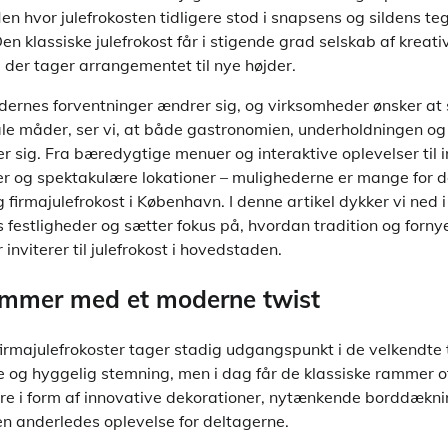
Men hvor julefrokosten tidligere stod i snapsens og sildens teg
en klassiske julefrokost får i stigende grad selskab af kreati
der tager arrangementet til nye højder.
dernes forventninger ændrer sig, og virksomheder ønsker at 
ale måder, ser vi, at både gastronomien, underholdningen o
er sig. Fra bæredygtige menuer og interaktive oplevelser til 
er og spektakulære lokationer – mulighederne er mange for d
firmajulefrokost i København. I denne artikel dykker vi ned 
s festligheder og sætter fokus på, hvordan tradition og forny
inviterer til julefrokost i hovedstaden.
rammer med et moderne twist
majulefrokoster tager stadig udgangspunkt i de velkendte 
 og hyggelig stemning, men i dag får de klassiske rammer o
ære i form af innovative dekorationer, nytænkende borddæknin
en anderledes oplevelse for deltagerne.