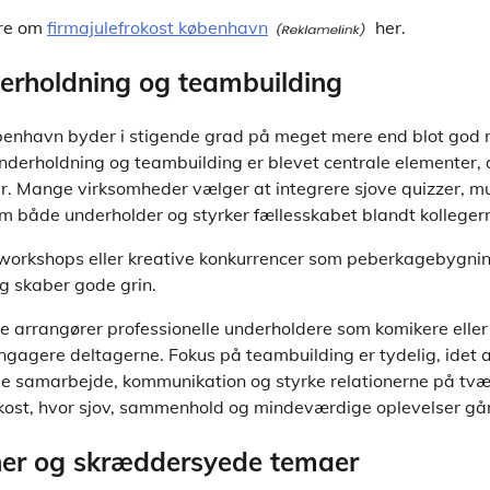
re om
firmajulefrokost københavn
her.
nderholdning og teambuilding
øbenhavn byder i stigende grad på meget mere end blot god
nderholdning og teambuilding er blevet centrale elementer, d
er. Mange virksomheder vælger at integrere sjove quizzer, m
 som både underholder og styrker fællesskabet blandt kolleger
lworkshops eller kreative konkurrencer som peberkagebygni
og skaber gode grin.
re arrangører professionelle underholdere som komikere eller 
gagere deltagerne. Fokus på teambuilding er tydelig, idet a
mme samarbejde, kommunikation og styrke relationerne på tvær
rokost, hvor sjov, sammenhold og mindeværdige oplevelser gå
ner og skræddersyede temaer