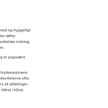
 mad og hyggeligt
er løfter
usikalske indslag
ne.
ng er populære
tryllekunstnere,
ktiviteterne ofte
s af afdelinger.
r hånd i hånd.