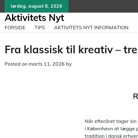
Skip
lørdag, august 8, 2026
to
Aktivitets Nyt
content
FORSIDE
TIPS
AKTIVITETS NYT INFORMATION
Fra klassisk til kreativ – t
Posted on
marts 11, 2026
by
Når efteråret tager si
i København at lægge pl
tradition i dansk erhve