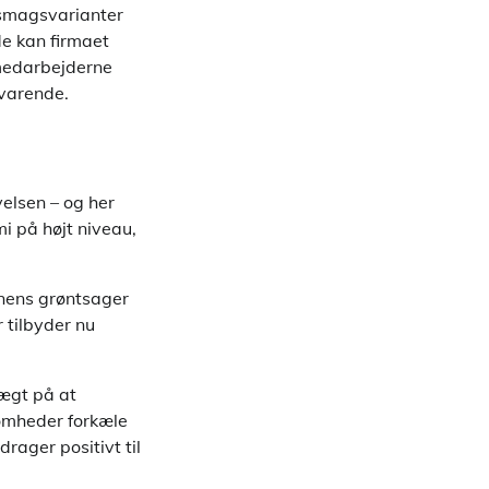
 smagsvarianter
de kan firmaet
medarbejderne
svarende.
velsen – og her
mi på højt niveau,
onens grøntsager
 tilbyder nu
vægt på at
omheder forkæle
ager positivt til