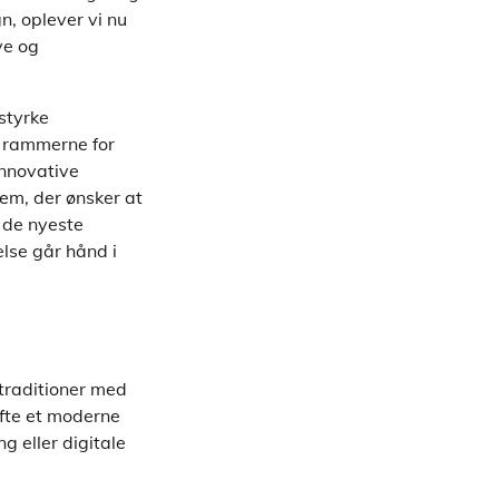
n, oplever vi nu
ve og
styrke
g rammerne for
innovative
em, der ønsker at
i de nyeste
else går hånd i
traditioner med
fte et moderne
g eller digitale