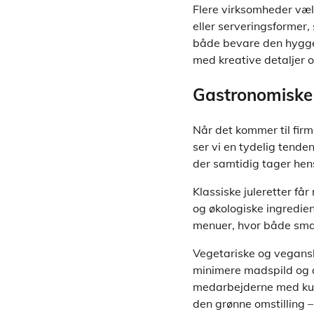
Flere virksomheder væl
eller serveringsformer,
både bevare den hygge
med kreative detaljer o
Gastronomiske 
Når det kommer til firm
ser vi en tydelig tende
der samtidig tager hen
Klassiske juleretter få
og økologiske ingredien
menuer, hvor både sma
Vegetariske og vegansk
minimere madspild og 
medarbejderne med kuli
den grønne omstilling 