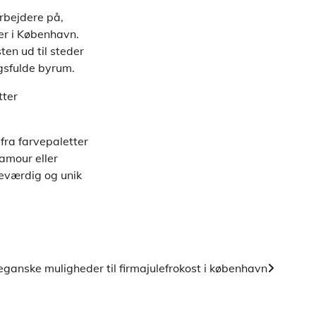
rbejdere på,
er i København.
ten ud til steder
ngsfulde byrum.
tter
fra farvepaletter
amour eller
deværdig og unik
eganske muligheder til firmajulefrokost i københavn