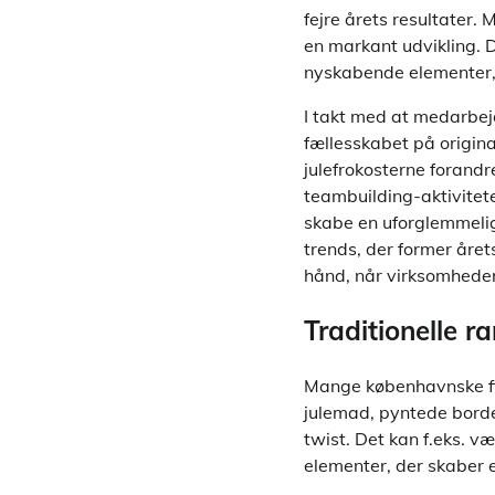
fejre årets resultater. 
en markant udvikling. D
nyskabende elementer, 
I takt med at medarbej
fællesskabet på origin
julefrokosterne forandr
teambuilding-aktivitet
skabe en uforglemmelig 
trends, der former året
hånd, når virksomheder 
Traditionelle 
Mange københavnske fir
julemad, pyntede borde
twist. Det kan f.eks. v
elementer, der skaber 