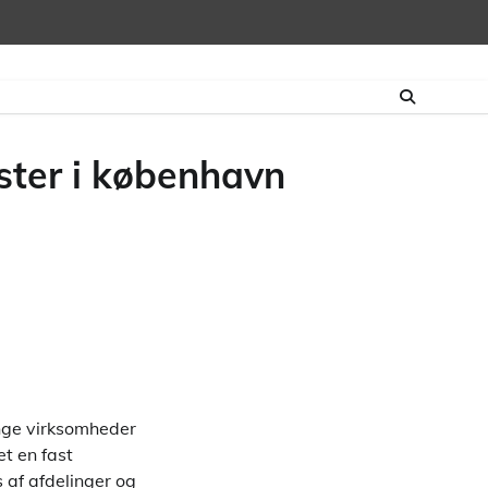
oster i københavn
ange virksomheder
et en fast
s af afdelinger og