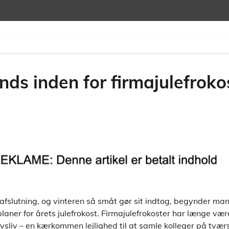
rends inden for firmajulefrok
n afslutning, og vinteren så småt gør sit indtog, begynder m
aner for årets julefrokost. Firmajulefrokoster har længe vær
rvsliv – en kærkommen lejlighed til at samle kolleger på tvær