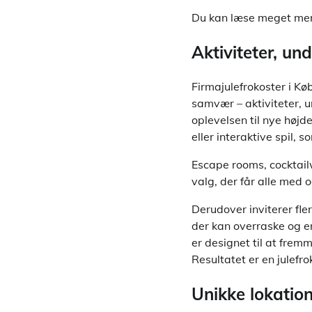
Du kan læse meget me
Aktiviteter, u
Firmajulefrokoster i K
samvær – aktiviteter, u
oplevelsen til nye højd
eller interaktive spil,
Escape rooms, cocktai
valg, der får alle med 
Derudover inviterer fle
der kan overraske og en
er designet til at fre
Resultatet er en julef
Unikke lokatio