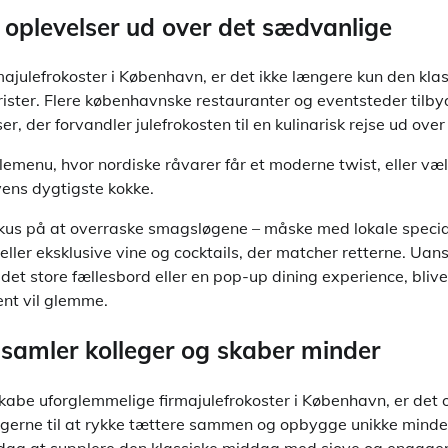
oplevelser ud over det sædvanlige
ajulefrokoster i København, er det ikke længere kun den kla
r frister. Flere københavnske restauranter og eventsteder tilby
r, der forvandler julefrokosten til en kulinarisk rejse ud ove
lemenu, hvor nordiske råvarer får et moderne twist, eller væl
ns dygtigste kokke.
kus på at overraske smagsløgene – måske med lokale special
eller eksklusive vine og cocktails, der matcher retterne. Uan
 det store fællesbord eller en pop-up dining experience, blive
ent vil glemme.
r samler kolleger og skaber minder
kabe uforglemmelige firmajulefrokoster i København, er det o
ollegerne til at rykke tættere sammen og opbygge unikke mind