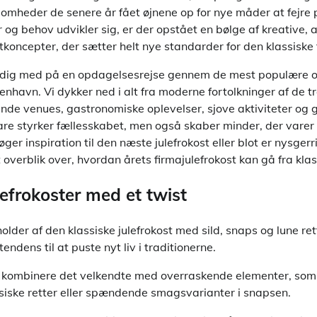
omheder de senere år fået øjnene op for nye måder at fejre p
og behov udvikler sig, er der opstået en bølge af kreative, 
koncepter, der sætter helt nye standarder for den klassiske 
 vi dig med på en opdagelsesrejse gennem de mest populære
enhavn. Vi dykker ned i alt fra moderne fortolkninger af de tr
ende venues, gastronomiske oplevelser, sjove aktiviteter og 
bare styrker fællesskabet, men også skaber minder, der varer 
er inspiration til den næste julefrokost eller blot er nysgerr
 overblik over, hvordan årets firmajulefrokost kan gå fra klassi
ulefrokoster med et twist
der af den klassiske julefrokost med sild, snaps og lune rette
ndens til at puste nyt liv i traditionerne.
at kombinere det velkendte med overraskende elementer, so
ssiske retter eller spændende smagsvarianter i snapsen.