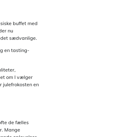
ssiske buffet med
der nu
r det sædvanlige.
g en tasting-
iteter,
set om I vælger
r julefrokosten en
fte de fælles
er. Mange