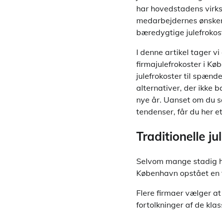
har hovedstadens virks
medarbejdernes ønsker 
bæredygtige julefrokost
I denne artikel tager
firmajulefrokoster i Køb
julefrokoster til spænd
alternativer, der ikke 
nye år. Uanset om du søg
tendenser, får du her et
Traditionelle j
Selvom mange stadig hol
København opstået en te
Flere firmaer vælger 
fortolkninger af de kla