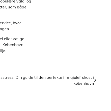
populære valg, og
tter, som både
ervice, hvor
ingen.
el eller vælge
n i København
ljø.
tress: Din guide til den perfekte firmajulefrokost i
københavn