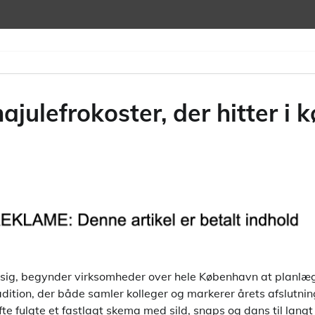
rmajulefrokoster, der hitter 
ig, begynder virksomheder over hele København at planlæ
radition, der både samler kolleger og markerer årets afslutni
ofte fulgte et fastlagt skema med sild, snaps og dans til lang