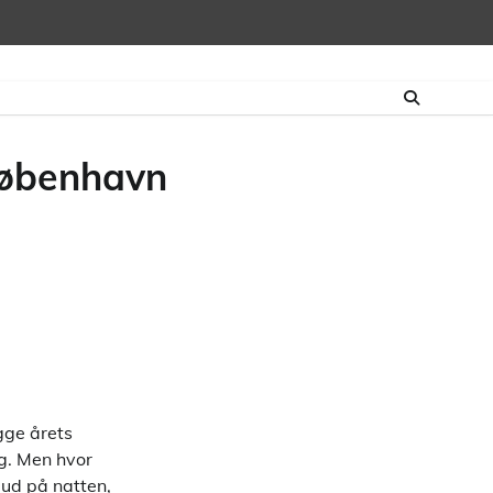
i københavn
gge årets
ng. Men hvor
t ud på natten,