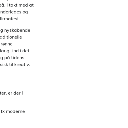
å. I takt med at
anderledes og
firmafest.
 og nyskabende
aditionelle
grønne
langt ind i det
ig på tidens
sk til kreativ.
r, er der i
m fx moderne