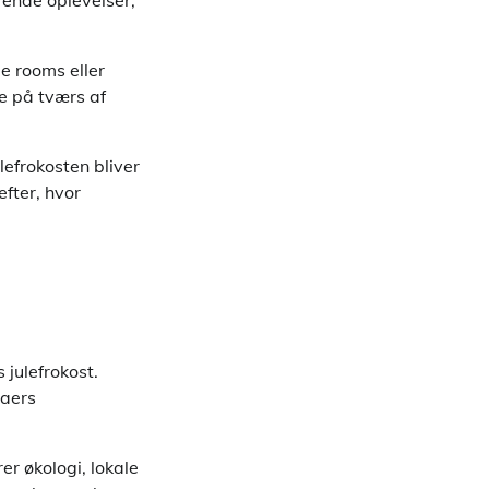
ende oplevelser,
e rooms eller
e på tværs af
lefrokosten bliver
fter, hvor
 julefrokost.
maers
r økologi, lokale