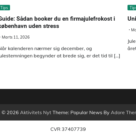
Tips
Tip
Guide: Sådan booker du en firmajulefrokost i
Uni
københavn uden stress
Ma
Marts 11, 2026
Jul
Når kalenderen nærmer sig december, og
åre
julestemningen begynder at brede sig, er det tid til […]
t © 2026
Aktivitets Nyt
Theme: Popular News By
Adore The
CVR 37407739