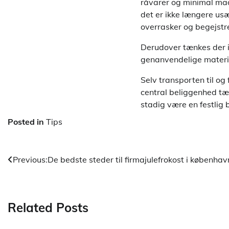
råvarer og minimal mad
det er ikke længere us
overrasker og begejstre
Derudover tænkes der i
genanvendelige materia
Selv transporten til og
central beliggenhed tæ
stadig være en festlig 
Posted in
Tips
Indlægsnavigation
Previous:
De bedste steder til firmajulefrokost i københavn
Related Posts