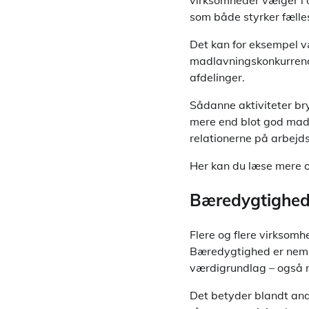
virksomheder vælger i 
som både styrker fælle
Det kan for eksempel væ
madlavningskonkurrence
afdelinger.
Sådanne aktiviteter bryd
mere end blot god mad o
relationerne på arbejd
Her kan du læse mere
Bæredygtighed o
Flere og flere virksomh
Bæredygtighed er nemli
værdigrundlag – også n
Det betyder blandt ande