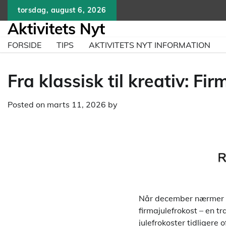
Skip
torsdag, august 6, 2026
to
Aktivitets Nyt
content
FORSIDE
TIPS
AKTIVITETS NYT INFORMATION
Fra klassisk til kreativ: Fi
Posted on
marts 11, 2026
by
Når december nærmer s
firmajulefrokost – en t
julefrokoster tidligere 