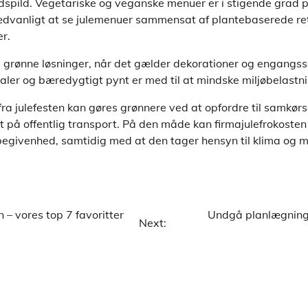
spild. Vegetariske og veganske menuer er i stigende grad 
ædvanligt at se julemenuer sammensat af plantebaserede re
r.
 grønne løsninger, når det gælder dekorationer og engangss
ler og bæredygtigt pynt er med til at mindske miljøbelastn
 fra julefesten kan gøres grønnere ved at opfordre til samkørs
t på offentlig transport. På den måde kan firmajulefrokoste
begivenhed, samtidig med at den tager hensyn til klima og mi
 – vores top 7 favoritter
Undgå planlægningss
Next: