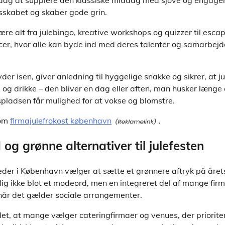
dag at supplere den klassiske middag med sjove og engager
sskabet og skaber gode grin.
re alt fra julebingo, kreative workshops og quizzer til escap
r, hvor alle kan byde ind med deres talenter og samarbejd
er isen, giver anledning til hyggelige snakke og sikrer, at ju
g drikke – den bliver en dag eller aften, man husker længe e
spladsen får mulighed for at vokse og blomstre.
 om
firmajulefrokost københavn
.
g grønne alternativer til julefesten
eder i København vælger at sætte et grønnere aftryk på årets
g ikke blot et modeord, men en integreret del af mange fir
år det gælder sociale arrangementer.
t, at mange vælger cateringfirmaer og venues, der prioritere