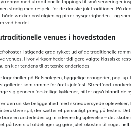
ørrebrød med utraditionelle toppings til små serveringer insp
men stadig med respekt for de danske juletraditioner. På de
 både vækker nostalgien og pirrer nysgerrigheden – og som 
om ved bordet.
utraditionelle venues i hovedstaden
efrokoster i stigende grad rykket ud af de traditionelle ramm
e venues. Hvor virksomheder tidligere valgte klassiske rest
 nu en klar tendens til at tænke anderledes.
le lagerhaller på Refshaleøen, hyggelige orangerier, pop-up-
stgallerier som ramme for årets julefest. Streetfood-marke
ge sig gennem forskellige køkkener, hitter også blandt de n
er den unikke beliggenhed med skræddersyede oplevelser, f
interaktive spil, der sætter et personligt præg på festen. Det 
ke bare en anderledes og mindeværdig oplevelse – det skabe
et på tværs af afdelinger og gøre julefrokosten til noget helt 