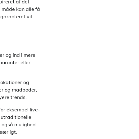
ireret af det
n måde kan alle få
garanteret vil
er og ind i mere
auranter eller
lokationer og
der og madboder,
yere trends.
or eksempel live-
utraditionelle
r også mulighed
særligt.