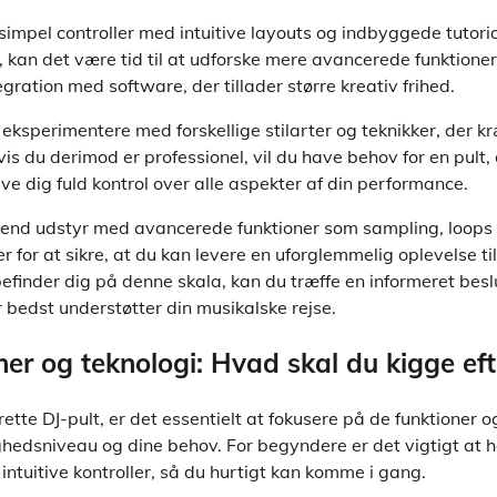
simpel controller med intuitive layouts og indbyggede tutoria
 kan det være tid til at udforske mere avancerede funktione
egration med software, der tillader større kreativ frihed.
eksperimentere med forskellige stilarter og teknikker, der 
vis du derimod er professionel, vil du have behov for en pult
e dig fuld kontrol over alle aspekter af din performance.
-end udstyr med avancerede funktioner som sampling, loops 
r for at sikre, at du kan levere en uforglemmelig oplevelse ti
befinder dig på denne skala, kan du træffe en informeret bes
r bedst understøtter din musikalske rejse.
ner og teknologi: Hvad skal du kigge eft
ette DJ-pult, er det essentielt at fokusere på de funktioner o
ighedsniveau og dine behov. For begyndere er det vigtigt at h
intuitive kontroller, så du hurtigt kan komme i gang.