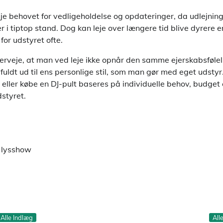
je behovet for vedligeholdelse og opdateringer, da udlejning
er i tiptop stand. Dog kan leje over længere tid blive dyrere e
for udstyret ofte.
erveje, at man ved leje ikke opnår den samme ejerskabsføle
 fuldt ud til ens personlige stil, som man gør med eget udstyr
 eller købe en DJ-pult baseres på individuelle behov, budget
styret.
t lysshow
Alle Indlæg
All