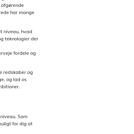
n afgørende
lerede har mange
it niveau, hvad
og teknologier der
erveje fordele og
ge redskaber og
ge, og lad os
mbitioner.
gsniveau. Som
ligt for dig at