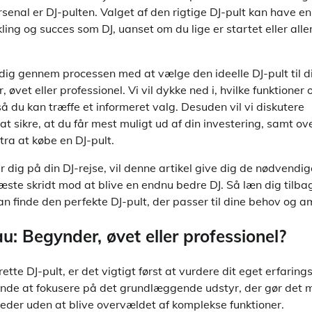
senal er DJ-pulten. Valget af den rigtige DJ-pult kan have e
kling og succes som DJ, uanset om du lige er startet eller al
 dig gennem processen med at vælge den ideelle DJ-pult til d
øvet eller professionel. Vi vil dykke ned i, hvilke funktioner 
så du kan træffe et informeret valg. Desuden vil vi diskutere
at sikre, at du får mest muligt ud af din investering, samt ov
tra at købe en DJ-pult.
 dig på din DJ-rejse, vil denne artikel give dig de nødvendi
 næste skridt mod at blive en endnu bedre DJ. Så læn dig tilba
n finde den perfekte DJ-pult, der passer til dine behov og a
au: Begynder, øvet eller professionel?
ette DJ-pult, er det vigtigt først at vurdere dit eget erfarin
nde at fokusere på det grundlæggende udstyr, der gør det mu
eder uden at blive overvældet af komplekse funktioner.