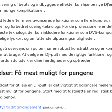
isering af beats og indbyggede effekter kan hjælpe nye DJ’
or mange komplikationer.
d lede efter mere avancerede funktioner som flere kanaler, m
der og forbedret cueing-teknologi. For de professionelle er de
ste teknologi, der kan inkludere funktioner som DVS-kompatib
selige lydkort og omfattende tilpasningsmuligheder.
gså overveje, om pulten har en robust konstruktion og er k
r at bruge. At vælge en DJ-pult med de rigtige funktioner og
 hvordan du udvikler dine færdigheder og optræder.
lser: Få mest muligt for pengene
get for at leje en DJ-pult, er det vigtigt at balancere mellem
 mest muligt for pengene. Start med at fastsætte en realisti
og behov.
tyr til dit arrangement
.