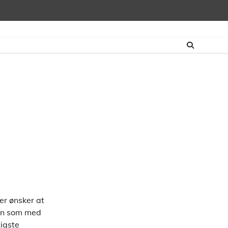
u
er ønsker at
Men som med
tigste