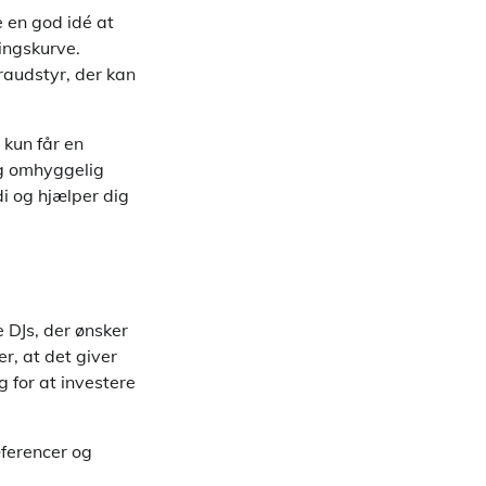
e en god idé at
ringskurve.
raudstyr, der kan
 kun får en
og omhyggelig
i og hjælper dig
 DJs, der ønsker
er, at det giver
g for at investere
æferencer og