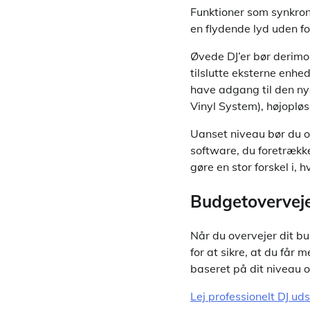
Funktioner som synkron
en flydende lyd uden f
Øvede DJ’er bør derimo
tilslutte eksterne enhe
have adgang til den nye
Vinyl System), højoplø
Uanset niveau bør du o
software, du foretrække
gøre en stor forskel i,
Budgetoverveje
Når du overvejer dit bud
for at sikre, at du får
baseret på dit niveau 
Lej professionelt DJ uds