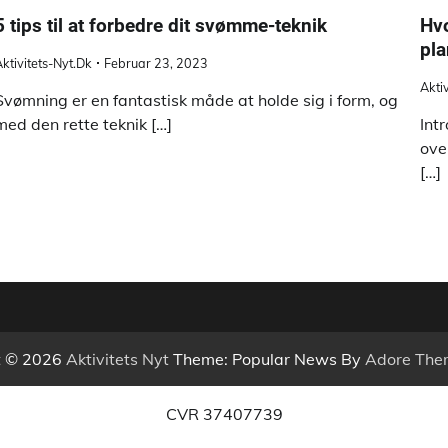
5 tips til at forbedre dit svømme-teknik
Hvo
pla
ktivitets-Nyt.dk
Februar 23, 2023
Akti
Svømning er en fantastisk måde at holde sig i form, og
med den rette teknik […]
Int
ove
[…]
t © 2026
Aktivitets Nyt
Theme: Popular News By
Adore The
CVR 37407739