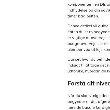
komponenter i en DJs ar
indflydelse på din udvi
timer bag pulten.
Denne artikel vil guide
enten du er nybegynder, 
er vigtige at overveje, 
budgetovervejelser for 
ulemper ved at leje kon
Uanset hvor du befinder
indsigt til at tage det
udforske, hvordan du ka
Forstå dit nive
Når du skal vælge den r
begynder er det afgøre
lære de basale færdigh