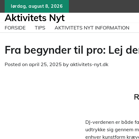
Skip
lørdag, august 8, 2026
to
Aktivitets Nyt
content
FORSIDE
TIPS
AKTIVITETS NYT INFORMATION
Fra begynder til pro: Lej den
Posted on
april 25, 2025
by
aktivitets-nyt.dk
DJ-verdenen er både fa
udtrykke sig gennem m
enhver kunstform kræver