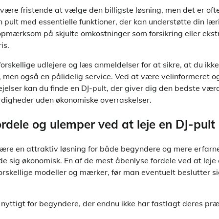
re fristende at vælge den billigste løsning, men det er oft
en pult med essentielle funktioner, der kan understøtte din læ
pmærksom på skjulte omkostninger som forsikring eller ekst
is.
rskellige udlejere og læs anmeldelser for at sikre, at du ikke
, men også en pålidelig service. Ved at være velinformeret 
elser kan du finde en DJ-pult, der giver dig den bedste værd
rdigheder uden økonomiske overraskelser.
ordele og ulemper ved at leje en DJ-pult
være en attraktiv løsning for både begyndere og mere erfarne
nde sig økonomisk. En af de mest åbenlyse fordele ved at leje 
orskellige modeller og mærker, før man eventuelt beslutter si
nyttigt for begyndere, der endnu ikke har fastlagt deres pr