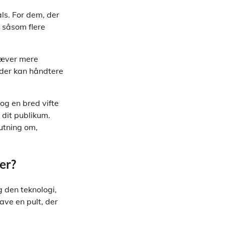
ls. For dem, der
r såsom flere
kræver mere
, der kan håndtere
og en bred vifte
l dit publikum.
lutning om,
er?
g den teknologi,
ave en pult, der