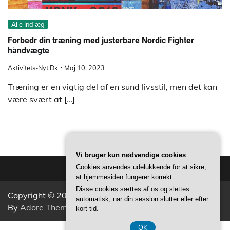
Alle Indlæg
Forbedr din træning med justerbare Nordic Fighter
håndvægte
Aktivitets-Nyt.dk
Maj 10, 2023
Træning er en vigtig del af en sund livsstil, men det kan
være svært at […]
Vi bruger kun nødvendige cookies
Cookies anvendes udelukkende for at sikre,
at hjemmesiden fungerer korrekt.
Disse cookies sættes af os og slettes
Copyright © 2026
Aktivitets Nyt
Theme: Popular News
automatisk, når din session slutter eller efter
By
Adore Themes
.
kort tid.
OK