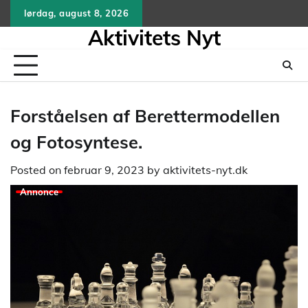
Skip
lørdag, august 8, 2026
to
Aktivitets Nyt
content
Forståelsen af Berettermodellen
og Fotosyntese.
Posted on
februar 9, 2023
by
aktivitets-nyt.dk
Annonce