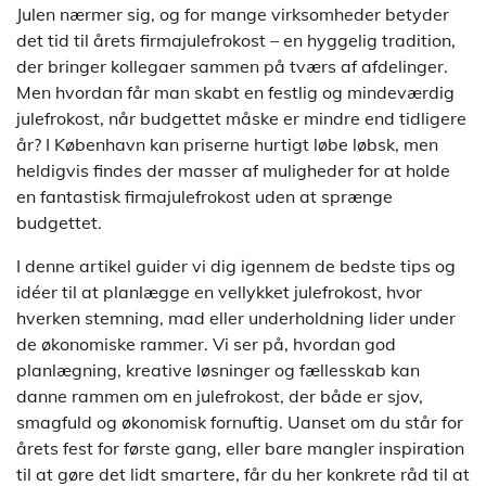
Julen nærmer sig, og for mange virksomheder betyder
det tid til årets firmajulefrokost – en hyggelig tradition,
der bringer kollegaer sammen på tværs af afdelinger.
Men hvordan får man skabt en festlig og mindeværdig
julefrokost, når budgettet måske er mindre end tidligere
år? I København kan priserne hurtigt løbe løbsk, men
heldigvis findes der masser af muligheder for at holde
en fantastisk firmajulefrokost uden at sprænge
budgettet.
I denne artikel guider vi dig igennem de bedste tips og
idéer til at planlægge en vellykket julefrokost, hvor
hverken stemning, mad eller underholdning lider under
de økonomiske rammer. Vi ser på, hvordan god
planlægning, kreative løsninger og fællesskab kan
danne rammen om en julefrokost, der både er sjov,
smagfuld og økonomisk fornuftig. Uanset om du står for
årets fest for første gang, eller bare mangler inspiration
til at gøre det lidt smartere, får du her konkrete råd til at