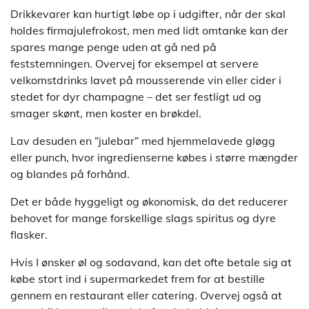
Drikkevarer kan hurtigt løbe op i udgifter, når der skal
holdes firmajulefrokost, men med lidt omtanke kan der
spares mange penge uden at gå ned på
feststemningen. Overvej for eksempel at servere
velkomstdrinks lavet på mousserende vin eller cider i
stedet for dyr champagne – det ser festligt ud og
smager skønt, men koster en brøkdel.
Lav desuden en “julebar” med hjemmelavede gløgg
eller punch, hvor ingredienserne købes i større mængder
og blandes på forhånd.
Det er både hyggeligt og økonomisk, da det reducerer
behovet for mange forskellige slags spiritus og dyre
flasker.
Hvis I ønsker øl og sodavand, kan det ofte betale sig at
købe stort ind i supermarkedet frem for at bestille
gennem en restaurant eller catering. Overvej også at