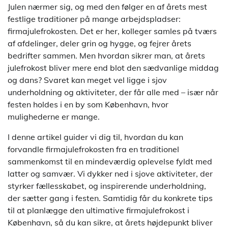
Julen nærmer sig, og med den følger en af årets mest
festlige traditioner på mange arbejdspladser:
firmajulefrokosten. Det er her, kolleger samles på tværs
af afdelinger, deler grin og hygge, og fejrer årets
bedrifter sammen. Men hvordan sikrer man, at årets
julefrokost bliver mere end blot den sædvanlige middag
og dans? Svaret kan meget vel ligge i sjov
underholdning og aktiviteter, der får alle med – især når
festen holdes i en by som København, hvor
mulighederne er mange.
I denne artikel guider vi dig til, hvordan du kan
forvandle firmajulefrokosten fra en traditionel
sammenkomst til en mindeværdig oplevelse fyldt med
latter og samvær. Vi dykker ned i sjove aktiviteter, der
styrker fællesskabet, og inspirerende underholdning,
der sætter gang i festen. Samtidig får du konkrete tips
til at planlægge den ultimative firmajulefrokost i
København, så du kan sikre, at årets højdepunkt bliver