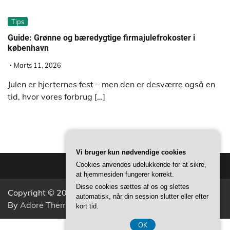
Tips
Guide: Grønne og bæredygtige firmajulefrokoster i
københavn
Marts 11, 2026
Julen er hjerternes fest – men den er desværre også en
tid, hvor vores forbrug […]
Vi bruger kun nødvendige cookies
Cookies anvendes udelukkende for at sikre,
at hjemmesiden fungerer korrekt.
Disse cookies sættes af os og slettes
Copyright © 2026
Aktivitets Nyt
Theme: Popular News
automatisk, når din session slutter eller efter
By
Adore Themes
.
kort tid.
OK