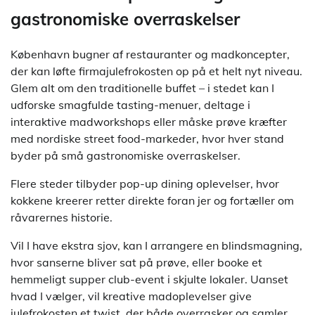
gastronomiske overraskelser
København bugner af restauranter og madkoncepter,
der kan løfte firmajulefrokosten op på et helt nyt niveau.
Glem alt om den traditionelle buffet – i stedet kan I
udforske smagfulde tasting-menuer, deltage i
interaktive madworkshops eller måske prøve kræfter
med nordiske street food-markeder, hvor hver stand
byder på små gastronomiske overraskelser.
Flere steder tilbyder pop-up dining oplevelser, hvor
kokkene kreerer retter direkte foran jer og fortæller om
råvarernes historie.
Vil I have ekstra sjov, kan I arrangere en blindsmagning,
hvor sanserne bliver sat på prøve, eller booke et
hemmeligt supper club-event i skjulte lokaler. Uanset
hvad I vælger, vil kreative madoplevelser give
julefrokosten et twist, der både overrasker og samler