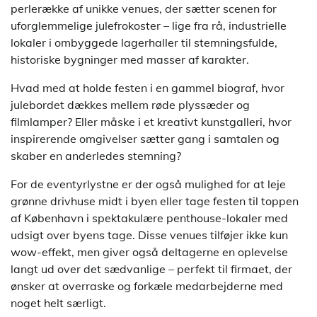
perlerække af unikke venues, der sætter scenen for
uforglemmelige julefrokoster – lige fra rå, industrielle
lokaler i ombyggede lagerhaller til stemningsfulde,
historiske bygninger med masser af karakter.
Hvad med at holde festen i en gammel biograf, hvor
julebordet dækkes mellem røde plyssæder og
filmlamper? Eller måske i et kreativt kunstgalleri, hvor
inspirerende omgivelser sætter gang i samtalen og
skaber en anderledes stemning?
For de eventyrlystne er der også mulighed for at leje
grønne drivhuse midt i byen eller tage festen til toppen
af København i spektakulære penthouse-lokaler med
udsigt over byens tage. Disse venues tilføjer ikke kun
wow-effekt, men giver også deltagerne en oplevelse
langt ud over det sædvanlige – perfekt til firmaet, der
ønsker at overraske og forkæle medarbejderne med
noget helt særligt.