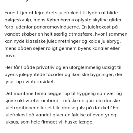
Forestil jer at fejre årets julefrokost til lyden af blide
bølgeskvulp, mens Københavns oplyste skyline glider
forbi udenfor panoramavinduerne. En julefrokost på
vandet skaber en helt særlig atmosfære, hvor I sammen
kan nyde klassiske juleanretninger og kolde julebryg,
mens båden sejler roligt gennem byens kanaler eller
havn.
Her får I både privatliv og en uforglemmelig udsigt til
byens julepyntede facader og ikoniske bygninger, der
lyser op i vintermørket.
Det maritime tema lægger op til hyggelig samvær og
sjove aktiviteter ombord – måske en quiz om danske
juletraditioner eller et lille dansegulv på dækket? En
julefrokost på vandet giver en følelse af eventyr og
luksus, som hele firmaet vil huske længe.