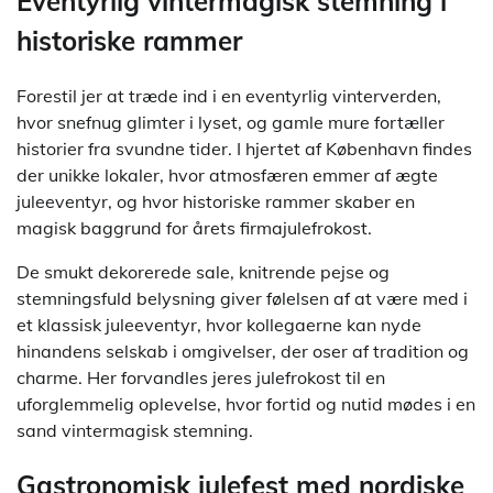
Eventyrlig vintermagisk stemning i
historiske rammer
Forestil jer at træde ind i en eventyrlig vinterverden,
hvor snefnug glimter i lyset, og gamle mure fortæller
historier fra svundne tider. I hjertet af København findes
der unikke lokaler, hvor atmosfæren emmer af ægte
juleeventyr, og hvor historiske rammer skaber en
magisk baggrund for årets firmajulefrokost.
De smukt dekorerede sale, knitrende pejse og
stemningsfuld belysning giver følelsen af at være med i
et klassisk juleeventyr, hvor kollegaerne kan nyde
hinandens selskab i omgivelser, der oser af tradition og
charme. Her forvandles jeres julefrokost til en
uforglemmelig oplevelse, hvor fortid og nutid mødes i en
sand vintermagisk stemning.
Gastronomisk julefest med nordiske