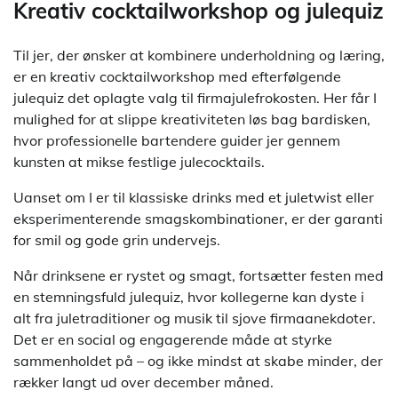
Kreativ cocktailworkshop og julequiz
Til jer, der ønsker at kombinere underholdning og læring,
er en kreativ cocktailworkshop med efterfølgende
julequiz det oplagte valg til firmajulefrokosten. Her får I
mulighed for at slippe kreativiteten løs bag bardisken,
hvor professionelle bartendere guider jer gennem
kunsten at mikse festlige julecocktails.
Uanset om I er til klassiske drinks med et juletwist eller
eksperimenterende smagskombinationer, er der garanti
for smil og gode grin undervejs.
Når drinksene er rystet og smagt, fortsætter festen med
en stemningsfuld julequiz, hvor kollegerne kan dyste i
alt fra juletraditioner og musik til sjove firmaanekdoter.
Det er en social og engagerende måde at styrke
sammenholdet på – og ikke mindst at skabe minder, der
rækker langt ud over december måned.