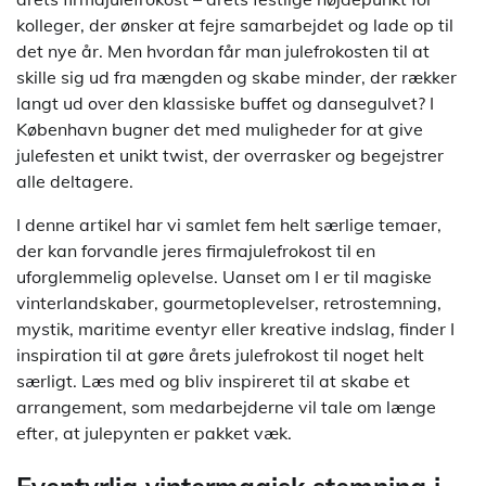
kolleger, der ønsker at fejre samarbejdet og lade op til
det nye år. Men hvordan får man julefrokosten til at
skille sig ud fra mængden og skabe minder, der rækker
langt ud over den klassiske buffet og dansegulvet? I
København bugner det med muligheder for at give
julefesten et unikt twist, der overrasker og begejstrer
alle deltagere.
I denne artikel har vi samlet fem helt særlige temaer,
der kan forvandle jeres firmajulefrokost til en
uforglemmelig oplevelse. Uanset om I er til magiske
vinterlandskaber, gourmetoplevelser, retrostemning,
mystik, maritime eventyr eller kreative indslag, finder I
inspiration til at gøre årets julefrokost til noget helt
særligt. Læs med og bliv inspireret til at skabe et
arrangement, som medarbejderne vil tale om længe
efter, at julepynten er pakket væk.