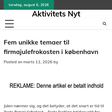
Skip
torsdag, august 6, 2026
to
Aktivitets Nyt
content
Fem unikke temaer til
firmajulefrokosten i københavn
Posted on
marts 11, 2026
by
Julen nærmer sig, og det betyder, at det snart er tid til
årets firmajulefrokost – årets festlige højdepunkt for