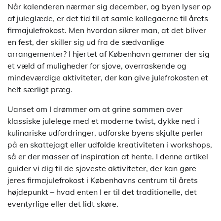
Når kalenderen nærmer sig december, og byen lyser op
af juleglæde, er det tid til at samle kollegaerne til årets
firmajulefrokost. Men hvordan sikrer man, at det bliver
en fest, der skiller sig ud fra de sædvanlige
arrangementer? I hjertet af København gemmer der sig
et væld af muligheder for sjove, overraskende og
mindeværdige aktiviteter, der kan give julefrokosten et
helt særligt præg.
Uanset om I drømmer om at grine sammen over
klassiske julelege med et moderne twist, dykke ned i
kulinariske udfordringer, udforske byens skjulte perler
på en skattejagt eller udfolde kreativiteten i workshops,
så er der masser af inspiration at hente. I denne artikel
guider vi dig til de sjoveste aktiviteter, der kan gøre
jeres firmajulefrokost i Københavns centrum til årets
højdepunkt – hvad enten I er til det traditionelle, det
eventyrlige eller det lidt skøre.