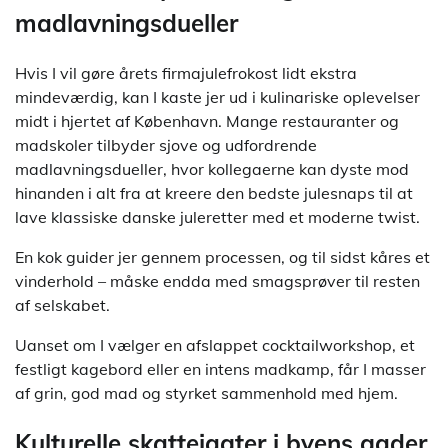
madlavningsdueller
Hvis I vil gøre årets firmajulefrokost lidt ekstra
mindeværdig, kan I kaste jer ud i kulinariske oplevelser
midt i hjertet af København. Mange restauranter og
madskoler tilbyder sjove og udfordrende
madlavningsdueller, hvor kollegaerne kan dyste mod
hinanden i alt fra at kreere den bedste julesnaps til at
lave klassiske danske juleretter med et moderne twist.
En kok guider jer gennem processen, og til sidst kåres et
vinderhold – måske endda med smagsprøver til resten
af selskabet.
Uanset om I vælger en afslappet cocktailworkshop, et
festligt kagebord eller en intens madkamp, får I masser
af grin, god mad og styrket sammenhold med hjem.
Kulturelle skattejagter i byens gader