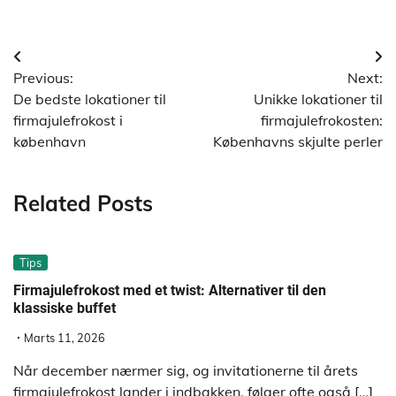
Indlægsnavigation
Previous:
Next:
De bedste lokationer til
Unikke lokationer til
firmajulefrokost i
firmajulefrokosten:
københavn
Københavns skjulte perler
Related Posts
Tips
Firmajulefrokost med et twist: Alternativer til den
klassiske buffet
Marts 11, 2026
Når december nærmer sig, og invitationerne til årets
firmajulefrokost lander i indbakken, følger ofte også […]