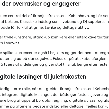
 der overrasker og engagerer
 en central del af firmajulefrokosten i København, og i år ser
 af boksen. Klassiske indslag som liveband og DJ suppleres n
åde får folk til at grine, tænke og deltage aktivt.
r tryllekunstnere, stand-up komikere eller interaktive teater
s i showet.
spilkonkurrencer er også i høj kurs og gør det nemt at engag
kaster sig ud på dansegulvet. Fokus er på at skabe uforglemm
 tværs af afdelinger og giver stof til snak længe efter festen 
itale løsninger til julefrokosten
tadig større rolle, når det gælder firmajulefrokoster i Københ
integrere digitale løsninger, der både gør festen sjovere og 
ære brug af apps til bordplanlægning, digitale quizzer og af
me på aftenens bedste indslag eller deltage i fælles konku