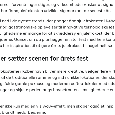
rnes forventninger stiger, og virksomheder ønsker at signa
 har firmajulefrokosten udviklet sig markant de seneste år.
vi ned i de nyeste trends, der præger firmajulefrokoster i Kø
 og gastronomiske oplevelser til innovative teknologiske løs
ighederne er mange for at skræddersy en julefrokost, der 
erne. Uanset om du planlægger en stor fest med hele konto
her inspiration til at gøre årets julefrokost til noget helt sær
er sætter scenen for årets fest
frokosterne i København bliver mere kreative, vælger flere v
 af de traditionelle rammer og ind i unikke lokationer, der sk
ngsfulde gamle pakhuse og moderne rooftop-lokaler med uds
ninger og skjulte perler langs havnefronten – mulighederne e
er ikke kun med en vis wow-effekt, men skaber også et inspi
t blandt medarbejderne.