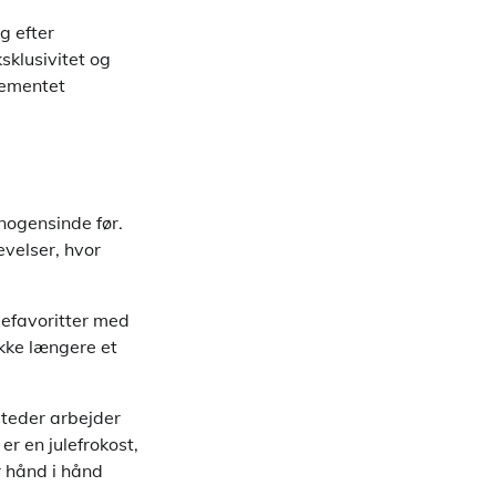
g efter
sklusivitet og
ngementet
nogensinde før.
velser, hvor
lefavoritter med
ikke længere et
steder arbejder
r en julefrokost,
 hånd i hånd