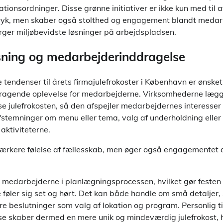
onsordninger. Disse grønne initiativer er ikke kun med til a
tryk, men skaber også stolthed og engagement blandt medar
rger miljøbevidste løsninger på arbejdspladsen.
asning og medarbejderinddragelse
 tendenser til årets firmajulefrokoster i København er ønske
ragende oplevelse for medarbejderne. Virksomhederne lægge
e julefrokosten, så den afspejler medarbejdernes interesser
temninger om menu eller tema, valg af underholdning eller
aktiviteterne.
stærkere følelse af fællesskab, men øger også engagementet
r medarbejderne i planlægningsprocessen, hvilket gør festen t
lle føler sig set og hørt. Det kan både handle om små detalje
rre beslutninger som valg af lokation og program. Personlig t
 skaber dermed en mere unik og mindeværdig julefrokost, hv