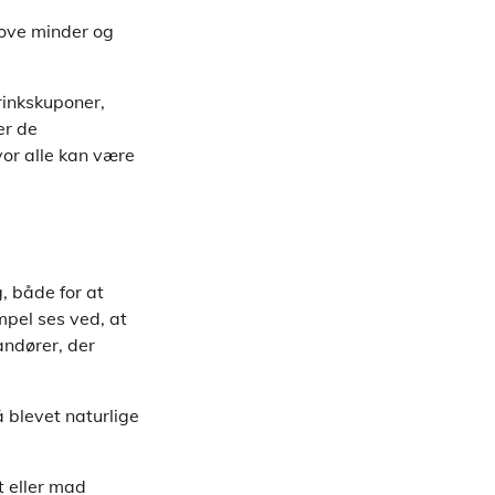
jove minder og
rinkskuponer,
er de
vor alle kan være
, både for at
mpel ses ved, at
andører, der
 blevet naturlige
t eller mad