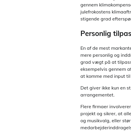
gennem klimakompensati
julefrokostens klimaaf
stigende grad efterspø
Personlig tilp
En af de mest markante
mere personlig og indd
grad vægt på at tilpass
eksempelvis gennem afs
at komme med input til 
Det giver ikke kun en 
arrangementet.
Flere firmaer involvere
projekt og sikrer, at a
og musikvalg, eller stø
medarbejderinddragelse