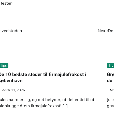
 festen.
 hovedstaden
Next:
De 
Tips
Tip
De 10 bedste steder til firmajulefrokost i
Grø
københavn
du
Marts 11, 2026
Ma
Julen nærmer sig, og det betyder, at det er tid til at
Jul
planlægge årets firmajulefrokost! […]
gave