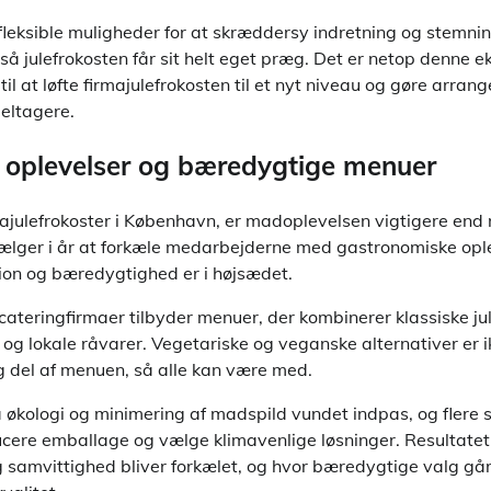
fleksible muligheder for at skræddersy indretning og stemnin
å julefrokosten får sit helt eget præg. Det er netop denne ek
il at løfte firmajulefrokosten til et nyt niveau og gøre arra
deltagere.
 oplevelser og bæredygtige menuer
majulefrokoster i København, er madoplevelsen vigtigere end 
lger i år at forkæle medarbejderne med gastronomiske ople
on og bæredygtighed er i højsædet.
cateringfirmaer tilbyder menuer, der kombinerer klassiske ju
og lokale råvarer. Vegetariske og veganske alternativer er 
g del af menuen, så alle kan være med.
 økologi og minimering af madspild vundet indpas, og flere 
cere emballage og vælge klimavenlige løsninger. Resultatet e
samvittighed bliver forkælet, og hvor bæredygtige valg går