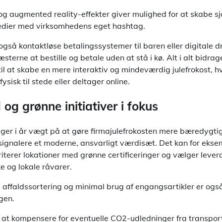
 og augmented reality-effekter giver mulighed for at skabe s
edier med virksomhedens eget hashtag.
gså kontaktløse betalingssystemer til baren eller digitale d
terne at bestille og betale uden at stå i kø. Alt i alt bidrag
til at skabe en mere interaktiv og mindeværdig julefrokost, h
sisk til stede eller deltager online.
g grønne initiativer i fokus
ger i år vægt på at gøre firmajulefrokosten mere bæredygtig
 signalere et moderne, ansvarligt værdisæt. Det kan for ekse
terer lokationer med grønne certificeringer og vælger lever
e og lokale råvarer.
 affaldssortering og minimal brug af engangsartikler er også
gen.
 at kompensere for eventuelle CO2-udledninger fra transpor