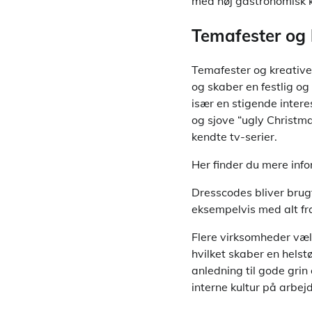
med høj gastronomisk k
Temafester og 
Temafester og kreative 
og skaber en festlig og
især en stigende intere
og sjove “ugly Christm
kendte tv-serier.
Her finder du mere inf
Dresscodes bliver brugt
eksempelvis med alt fra 
Flere virksomheder væ
hvilket skaber en helst
anledning til gode grin
interne kultur på arbej