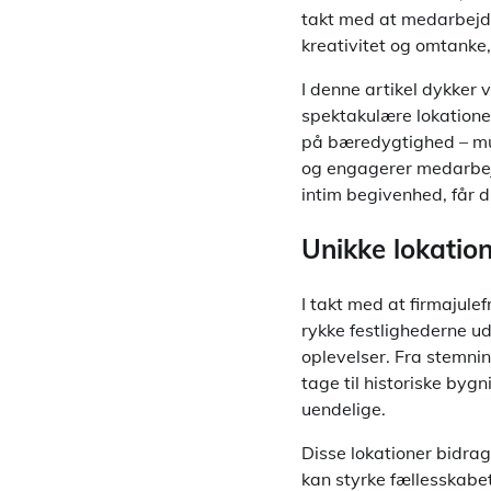
takt med at medarbejde
kreativitet og omtanke,
I denne artikel dykker 
spektakulære lokationer
på bæredygtighed – mul
og engagerer medarbejd
intim begivenhed, får du 
Unikke lokation
I takt med at firmajule
rykke festlighederne ud
oplevelser. Fra stemni
tage til historiske byg
uendelige.
Disse lokationer bidrag
kan styrke fællesskabe