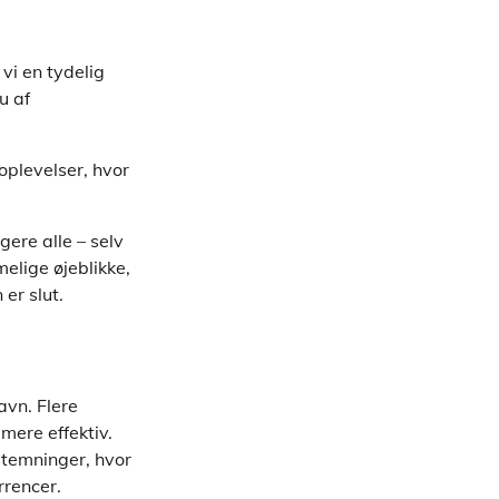
 vi en tydelig
u af
oplevelser, hvor
ere alle – selv
elige øjeblikke,
er slut.
avn. Flere
mere effektiv.
stemninger, hvor
rrencer.