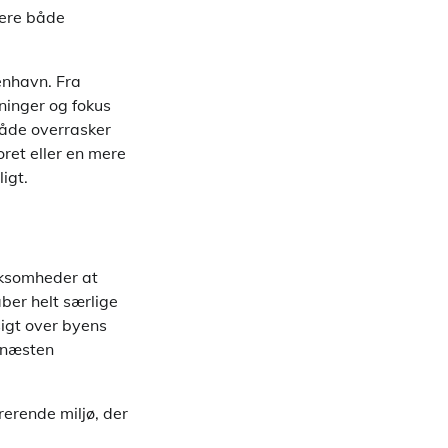
lere både
benhavn. Fra
ninger og fokus
både overrasker
ret eller en mere
ligt.
irksomheder at
aber helt særlige
igt over byens
r næsten
rerende miljø, der