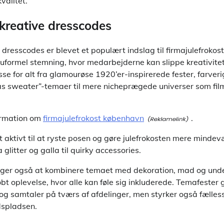
valitet.
kreative dresscodes
dresscodes er blevet et populært indslag til firmajulefrokos
 uformel stemning, hvor medarbejderne kan slippe kreativiteten
sse for alt fra glamourøse 1920’er-inspirerede fester, farveri
as sweater”-temaer til mere nicheprægede universer som film
ormation om
firmajulefrokost københavn
.
 aktivt til at ryste posen og gøre julefrokosten mere mindev
glitter og galla til quirky accessories.
lger også at kombinere temaet med dekoration, mad og unde
øbt oplevelse, hvor alle kan føle sig inkluderede. Temafester 
 og samtaler på tværs af afdelinger, men styrker også fælle
dspladsen.