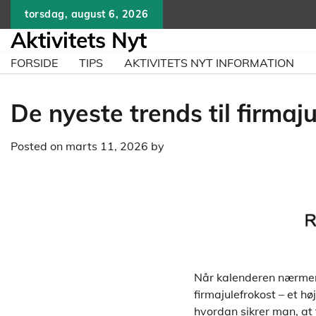
Skip
torsdag, august 6, 2026
to
Aktivitets Nyt
content
FORSIDE
TIPS
AKTIVITETS NYT INFORMATION
De nyeste trends til firma
Posted on
marts 11, 2026
by
Når kalenderen nærmer
firmajulefrokost – et h
hvordan sikrer man, at 