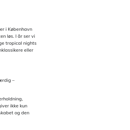
ter i København
 løs. I år ser vi
ge tropical nights
klassikere eller
ærdig –
rholdning,
giver ikke kun
sskabet og den