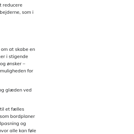
t reducere
bejderne, som i
t om at skabe en
r i stigende
 og ønsker –
 muligheden for
 og glæden ved
il et fælles
r, som bordplaner
ilpasning og
or alle kan føle