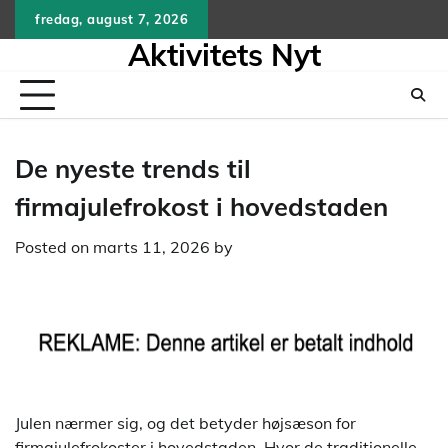
Skip
fredag, august 7, 2026
to
Aktivitets Nyt
content
De nyeste trends til
firmajulefrokost i hovedstaden
Posted on
marts 11, 2026
by
Julen nærmer sig, og det betyder højsæson for
firmajulefrokoster i hovedstaden. Hvor de traditionelle