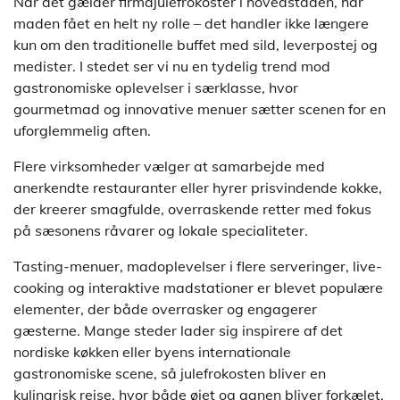
Når det gælder firmajulefrokoster i hovedstaden, har
maden fået en helt ny rolle – det handler ikke længere
kun om den traditionelle buffet med sild, leverpostej og
medister. I stedet ser vi nu en tydelig trend mod
gastronomiske oplevelser i særklasse, hvor
gourmetmad og innovative menuer sætter scenen for en
uforglemmelig aften.
Flere virksomheder vælger at samarbejde med
anerkendte restauranter eller hyrer prisvindende kokke,
der kreerer smagfulde, overraskende retter med fokus
på sæsonens råvarer og lokale specialiteter.
Tasting-menuer, madoplevelser i flere serveringer, live-
cooking og interaktive madstationer er blevet populære
elementer, der både overrasker og engagerer
gæsterne. Mange steder lader sig inspirere af det
nordiske køkken eller byens internationale
gastronomiske scene, så julefrokosten bliver en
kulinarisk rejse, hvor både øjet og ganen bliver forkælet.