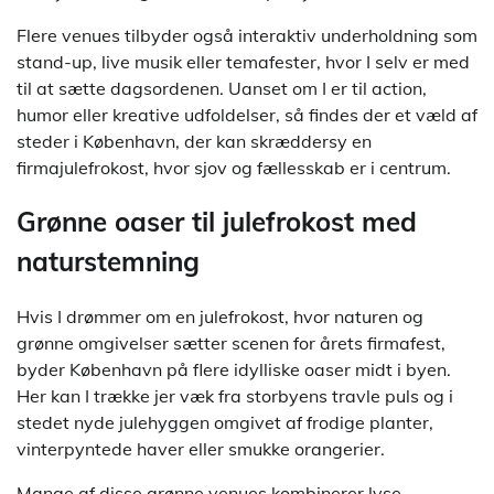
Flere venues tilbyder også interaktiv underholdning som
stand-up, live musik eller temafester, hvor I selv er med
til at sætte dagsordenen. Uanset om I er til action,
humor eller kreative udfoldelser, så findes der et væld af
steder i København, der kan skræddersy en
firmajulefrokost, hvor sjov og fællesskab er i centrum.
Grønne oaser til julefrokost med
naturstemning
Hvis I drømmer om en julefrokost, hvor naturen og
grønne omgivelser sætter scenen for årets firmafest,
byder København på flere idylliske oaser midt i byen.
Her kan I trække jer væk fra storbyens travle puls og i
stedet nyde julehyggen omgivet af frodige planter,
vinterpyntede haver eller smukke orangerier.
Mange af disse grønne venues kombinerer lyse,