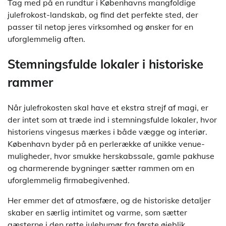
Tag med på en rundtur i Københavns mangfoldige
julefrokost-landskab, og find det perfekte sted, der
passer til netop jeres virksomhed og ønsker for en
uforglemmelig aften.
Stemningsfulde lokaler i historiske
rammer
Når julefrokosten skal have et ekstra strejf af magi, er
der intet som at træde ind i stemningsfulde lokaler, hvor
historiens vingesus mærkes i både vægge og interiør.
København byder på en perlerække af unikke venue-
muligheder, hvor smukke herskabssale, gamle pakhuse
og charmerende bygninger sætter rammen om en
uforglemmelig firmabegivenhed.
Her emmer det af atmosfære, og de historiske detaljer
skaber en særlig intimitet og varme, som sætter
gæsterne i den rette julehumør fra første øjeblik.