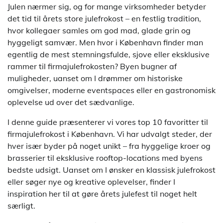
Julen nærmer sig, og for mange virksomheder betyder
det tid til årets store julefrokost – en festlig tradition,
hvor kollegaer samles om god mad, glade grin og
hyggeligt samvær. Men hvor i København finder man
egentlig de mest stemningsfulde, sjove eller eksklusive
rammer til firmajulefrokosten? Byen bugner af
muligheder, uanset om I drømmer om historiske
omgivelser, moderne eventspaces eller en gastronomisk
oplevelse ud over det sædvanlige.
I denne guide præsenterer vi vores top 10 favoritter til
firmajulefrokost i København. Vi har udvalgt steder, der
hver især byder på noget unikt – fra hyggelige kroer og
brasserier til eksklusive rooftop-locations med byens
bedste udsigt. Uanset om I ønsker en klassisk julefrokost
eller søger nye og kreative oplevelser, finder I
inspiration her til at gøre årets julefest til noget helt
særligt.