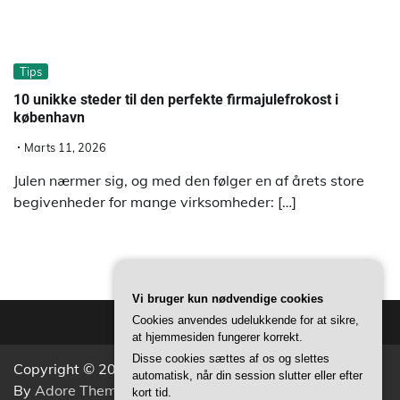
Tips
10 unikke steder til den perfekte firmajulefrokost i
københavn
Marts 11, 2026
Julen nærmer sig, og med den følger en af årets store
begivenheder for mange virksomheder: […]
Vi bruger kun nødvendige cookies
Cookies anvendes udelukkende for at sikre,
at hjemmesiden fungerer korrekt.
Disse cookies sættes af os og slettes
Copyright © 2026
Aktivitets Nyt
Theme: Popular News
automatisk, når din session slutter eller efter
By
Adore Themes
.
kort tid.