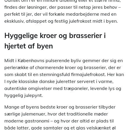
Uanset om I er en mindre afdeling eller et større firma,
findes der løsninger, der passer til netop jeres behov –
perfekt til jer, der vil forkæle medarbejderne med en
eksklusiv, afslappet og festlig julefrokost midt i byen.
Hyggelige kroer og brasserier i
hjertet af byen
Midt i Københavns pulserende byliv gemmer der sig en
perlerække af charmerende kroer og brasserier, der er
som skabt til en stemningsfuld firmajulefrokost. Her kan
I nyde klassiske danske juleretter serveret i varme,
autentiske omgivelser med træpaneler, levende lys og
hyggelig julepynt.
Mange af byens bedste kroer og brasserier tilbyder
særlige julemenuer, hvor det traditionelle møder
moderne gastronomi – og hvor der altid er plads til
både latter, gode samtaler og et glas velskænket øl