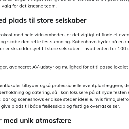
 valg for det kræsne team.
d plads til store selskaber
efrokost med hele virksomheden, er det vigtigt at finde et eve
 og skabe den rette feststemning. København byder på en r
 er skræddersyet til store selskaber – hvad enten I er 100 
inger, avanceret AV-udstyr og mulighed for at tilpasse lokalet 
ntlokaler tilbyder også professionelle eventplanlæggere, der
underholdning og catering, så I kan fokusere på at nyde fest
, bar og sceneshows er disse steder ideelle, hvis firmajulefr
ive plads til både fællesskab og festlige overraskelser.
ler med unik atmosfære