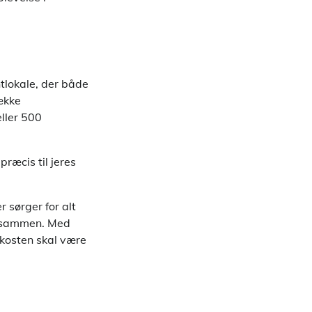
ntlokale, der både
ække
eller 500
præcis til jeres
 sørger for alt
en sammen. Med
okosten skal være