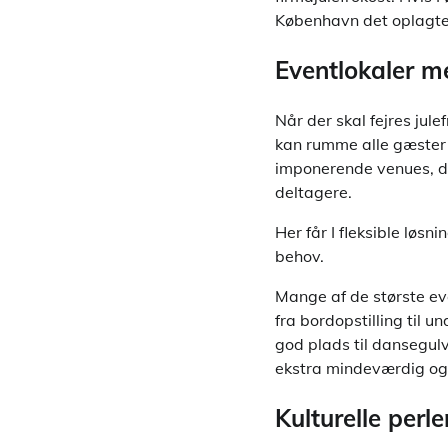
København det oplagte
Eventlokaler me
Når der skal fejres jul
kan rumme alle gæster
imponerende venues, der
deltagere.
Her får I fleksible løsn
behov.
Mange af de største eve
fra bordopstilling til 
god plads til dansegulv
ekstra mindeværdig og g
Kulturelle per