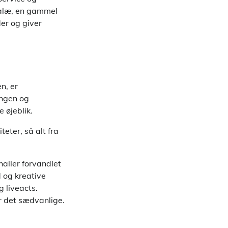
 palæ, en gammel
der og giver
n, er
ingen og
 øjeblik.
teter, så alt fra
aller forvandlet
d og kreative
g liveacts.
r det sædvanlige.