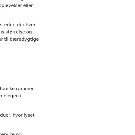
plevelser eller
steder, der hver
s størrelse og
rer til bæredygtige
storiske rammer
emningen i
duer, hvor lyset
service og