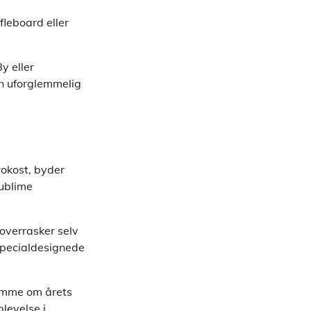
fleboard eller
y eller
en uforglemmelig
rokost, byder
sublime
 overrasker selv
specialdesignede
ramme om årets
plevelse i