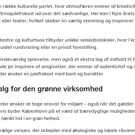
række kulturelle perler, hvor atmosfæren emmer af kreativite
firmajulefrokost ud over det sædvanlige. Her kan I fejre årets
 eller teater, hvilket skaber en særlig stemning og inspirerer 
teatre og kulturhuse tilbyder unikke selskabslokaler, hvor I 
det rundvisning eller en privat forestilling.
mindeværdig oplevelse, men også et ekstra lag af indhold til f
e jer inspirere af omgivelser, der emmer af autenticitet og s
der ønsker en julefrokost med kant og karakter.
lg for den grønne virksomhed
eder ønsker at tage ansvar for miljøet – også når det gælder
igvis byder København på et væld af bæredygtige mulighede
 tænkt ind i en grøn helhed.
 vælge venues, der arbejder med økologiske og lokale råvare