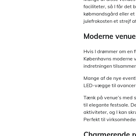
faciliteter, så I får d
købmandsgård eller et tr
julefrokosten et strejf 
Moderne venue
Hvis I drømmer om en fir
Københavns moderne ven
indretningen tilsammen 
Mange af de nye eventlok
LED-vægge til avancere
Tænk på venue’s med st
til elegante festsale. 
aktiviteter, og I kan sk
Perfekt til virksomhed
Charmerende re