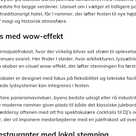
et bedste fra begge verdener. Uanset om I vælger et tidligere
aditionsrigt hotel, får I rammer, der løfter festen til nye høj
af magi og historisk atmosfære.
s med wow-effekt
majulefrokost, hvor der virkelig bliver sat strøm til oplevelse
ues svaret. Her finder I steder, hvor arkitekturen, lyssætn
skaber en visuel wow-effekt, der løfter stemningen fra første
aler er designet med fokus på fleksibilitet og tekniske facili
de lydsystemer kan integreres i festen.
ore panoramavinduer, byens bedste udsigt eller rå industrih
De moderne rammer giver plads til både det klassiske julebor
ræddersy aftenen med alt fra spektakulære cocktails til DJ’s o
er, der vil imponere medarbejderne med en julefrokost ud ove
stauranter med lokal stemning