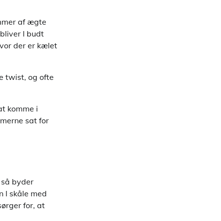
emmer af ægte
liver I budt
vor der er kælet
 twist, og ofte
at komme i
mmerne sat for
, så byder
n I skåle med
ørger for, at