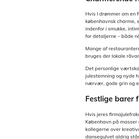
Hvis I drømmer om en f
københavnsk charme, så
indenfor i smukke, inti
for detaljerne – både 
Mange af restaurantern
bruges der lokale råva
Det personlige værtska
julestemning og nyde h
nærvær, gode grin og en
Festlige barer 
Hvis jeres firmajulefro
København på masser af
kollegerne over kreative
dansegulvet aldrig står