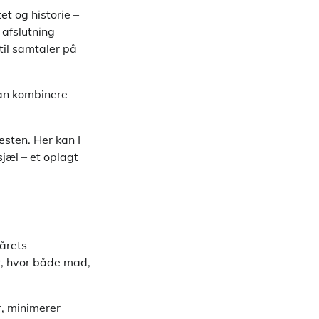
t og historie –
 afslutning
til samtaler på
kan kombinere
esten. Her kan I
jæl – et oplagt
 årets
r, hvor både mad,
r, minimerer