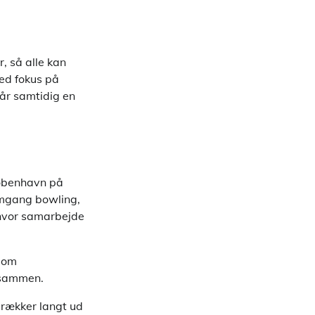
, så alle kan
ed fokus på
år samtidig en
København på
omgang bowling,
 hvor samarbejde
 som
e sammen.
 rækker langt ud