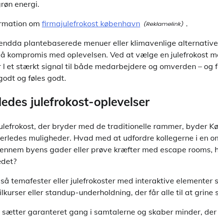
røn energi.
ormation om
firmajulefrokost københavn
.
endda plantebaserede menuer eller klimavenlige alternativer
å kompromis med oplevelsen. Ved at vælge en julefrokost m
I et stærkt signal til både medarbejdere og omverden – og f
godt og føles godt.
edes julefrokost-oplevelser
ulefrokost, der bryder med de traditionelle rammer, byder 
erledes muligheder. Hvad med at udfordre kollegerne i en 
gennem byens gader eller prøve kræfter med escape rooms,
ædet?
gså temafester eller julefrokoster med interaktive elementer
urser eller standup-underholdning, der får alle til at grin
r sætter garanteret gang i samtalerne og skaber minder, der