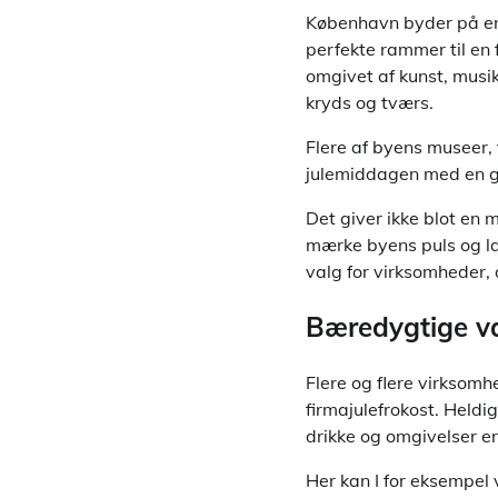
København byder på en 
perfekte rammer til en 
omgivet af kunst, musik
kryds og tværs.
Flere af byens museer, 
julemiddagen med en gui
Det giver ikke blot en 
mærke byens puls og lad
valg for virksomheder, 
Bæredygtige va
Flere og flere virksomh
firmajulefrokost. Held
drikke og omgivelser er
Her kan I for eksempel