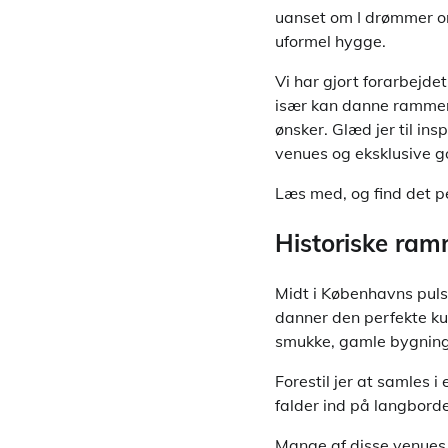
uanset om I drømmer om
uformel hygge.
Vi har gjort forarbejde
især kan danne rammen 
ønsker. Glæd jer til ins
venues og eksklusive g
Læs med, og find det pe
Historiske ramm
Midt i Københavns puls
danner den perfekte kul
smukke, gamle bygninger
Forestil jer at samles 
falder ind på langbord
Mange af disse venues