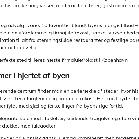
 historiske omgivelser, moderne faciliteter, gastronomiske o
t og udvalgt vores 10 favoritter blandt byens mange tilbud – 
om en uforglemmelig firmajulefrokost, uanset virksomheden
piration til alt fra stemningsfulde restauranter og festlige ba
ourmetoplevelser.
rfekte sted til jeres næste firmajulefrokost i København!
er i hjertet af byen
erende centrum finder man en perlerække af steder, hvor hi
isse til en uforglemmelig firmajulefrokost. Her kan I nyde st
 fyldt med sjæl og fortællinger fra byens rige fortid.
i elegante sale med stuklofter, knirkende trægulve og store vin
e dækket med julegodter.
 byder på klassisk dansk julemad kombineret med moderne 