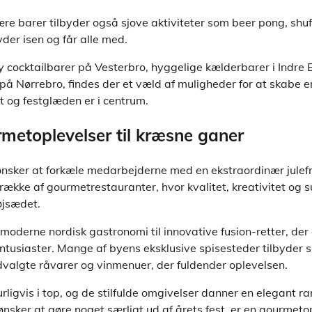
e barer tilbyder også sjove aktiviteter som beer pong, shuf
yder isen og får alle med.
dy cocktailbarer på Vesterbro, hyggelige kælderbarer i Indre B
på Nørrebro, findes der et væld af muligheder for at skabe 
t og festglæden er i centrum.
rmetoplevelser til kræsne ganer
ønsker at forkæle medarbejderne med en ekstraordinær julef
ække af gourmetrestauranter, hvor kvalitet, kreativitet og 
øjsædet.
a moderne nordisk gastronomi til innovative fusion-retter, der
tusiaster. Mange af byens eksklusive spisesteder tilbyder 
valgte råvarer og vinmenuer, der fuldender oplevelsen.
rligvis i top, og de stilfulde omgivelser danner en elegant 
 ønsker at gøre noget særligt ud af årets fest, er en gourmeto