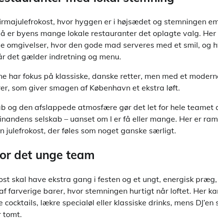
irmajulefrokost, hvor hyggen er i højsædet og stemningen 
 er byens mange lokale restauranter det oplagte valg. Her b
me omgivelser, hvor den gode mad serveres med et smil, og h
når det gælder indretning og menu.
e har fokus på klassiske, danske retter, men med et moderne
rer, som giver smagen af København et ekstra løft.
b og den afslappede atmosfære gør det let for hele teamet 
inandens selskab – uanset om I er få eller mange. Her er ra
 julefrokost, der føles som noget ganske særligt.
for det unge team
kost skal have ekstra gang i festen og et ungt, energisk præg
 farverige barer, hvor stemningen hurtigt når loftet. Her ka
 cocktails, lækre specialøl eller klassiske drinks, mens DJ’en s
 tomt.