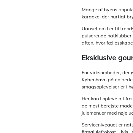
Mange af byens populær
karaoke, der hurtigt br
Uanset om I er til tren
pulserende natklubber 
aften, hvor fællesskabe
Eksklusive gou
For virksomheder, der 
København på en perler
smagsoplevelser er i h
Her kan I opleve alt fr
de mest berejste maden
julemenuer med nøje ud
Serviceniveauet er natu
firmajulefrokost. Hvis I