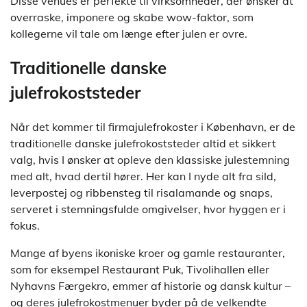
Disse venues er perfekte til virksomheder, der ønsker at
overraske, imponere og skabe wow-faktor, som
kollegerne vil tale om længe efter julen er ovre.
Traditionelle danske
julefrokoststeder
Når det kommer til firmajulefrokoster i København, er de
traditionelle danske julefrokoststeder altid et sikkert
valg, hvis I ønsker at opleve den klassiske julestemning
med alt, hvad dertil hører. Her kan I nyde alt fra sild,
leverpostej og ribbensteg til risalamande og snaps,
serveret i stemningsfulde omgivelser, hvor hyggen er i
fokus.
Mange af byens ikoniske kroer og gamle restauranter,
som for eksempel Restaurant Puk, Tivolihallen eller
Nyhavns Færgekro, emmer af historie og dansk kultur –
og deres julefrokostmenuer byder på de velkendte