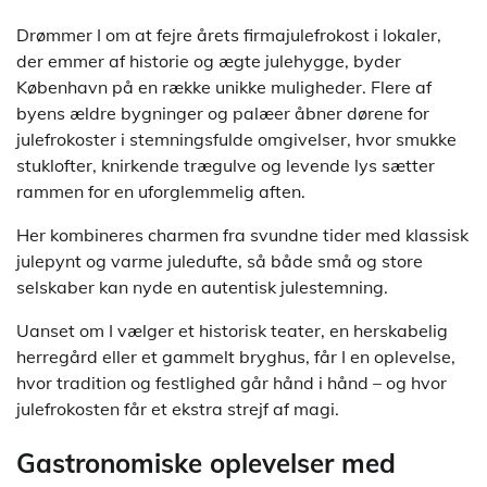
Drømmer I om at fejre årets firmajulefrokost i lokaler,
der emmer af historie og ægte julehygge, byder
København på en række unikke muligheder. Flere af
byens ældre bygninger og palæer åbner dørene for
julefrokoster i stemningsfulde omgivelser, hvor smukke
stuklofter, knirkende trægulve og levende lys sætter
rammen for en uforglemmelig aften.
Her kombineres charmen fra svundne tider med klassisk
julepynt og varme juledufte, så både små og store
selskaber kan nyde en autentisk julestemning.
Uanset om I vælger et historisk teater, en herskabelig
herregård eller et gammelt bryghus, får I en oplevelse,
hvor tradition og festlighed går hånd i hånd – og hvor
julefrokosten får et ekstra strejf af magi.
Gastronomiske oplevelser med