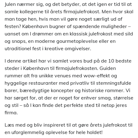
Julen nærmer sig, og det betyder, at det igen er tid til at
samle kollegerne til årets firmajulefrokost. Men hvor skal
man tage hen, hvis man vil gøre noget særligt ud af
festen? København bugner af spændende muligheder –
uanset om I drømmer om en klassisk julefrokost med sild
og snaps, en moderne gourmetoplevelse eller en
utraditionel fest i kreative omgivelser.
I denne artikel har vi samlet vores bud på de 10 bedste
steder i København til firmajulefrokosten. Guiden
rummer alt fra unikke venues med wow-effekt og
hyggelige restauranter med privatliv til stemningsfulde
barer, bæredygtige koncepter og historiske rammer. Vi
har sørget for, at der er noget for enhver smag, størrelse
og stil – så I kan finde det perfekte sted til netop jeres
firma.
Læs med og bliv inspireret til at gøre årets julefrokost til
en uforglemmelig oplevelse for hele holdet!