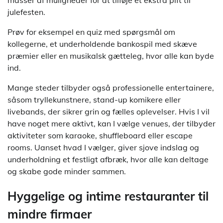
masser af muligheder for at tilføje et ekstra pift til
julefesten.
Prøv for eksempel en quiz med spørgsmål om
kollegerne, et underholdende bankospil med skæve
præmier eller en musikalsk gætteleg, hvor alle kan byde
ind.
Mange steder tilbyder også professionelle entertainere,
såsom tryllekunstnere, stand-up komikere eller
livebands, der sikrer grin og fælles oplevelser. Hvis I vil
have noget mere aktivt, kan I vælge venues, der tilbyder
aktiviteter som karaoke, shuffleboard eller escape
rooms. Uanset hvad I vælger, giver sjove indslag og
underholdning et festligt afbræk, hvor alle kan deltage
og skabe gode minder sammen.
Hyggelige og intime restauranter til
mindre firmaer