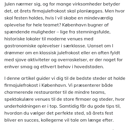
Julen nærmer sig, og for mange virksomheder betyder
det, at årets firmajulefrokost skal planlægges. Men hvor
skal festen holdes, hvis I vil skabe en mindeværdig
oplevelse for hele teamet? København bugner af
spændende muligheder – lige fra stemningsfulde,
historiske lokaler til moderne venues med
gastronomiske oplevelser i særklasse. Uanset om I
drømmer om en klassisk julefrokost eller en aften fyldt
med sjove aktiviteter og overraskelser, er der noget for
enhver smag og ethvert behov i hovedstaden.
I denne artikel guider vi dig til de bedste steder at holde
firmajulefrokost i København. Vi præsenterer både
charmerende restauranter til de mindre teams,
spektakulære venues til de store firmaer og steder, hvor
underholdningen er i top. Samtidig får du gode tips til,
hvordan du vælger det perfekte sted, så årets fest
bliver en succes, kollegerne vil tale om længe efter.