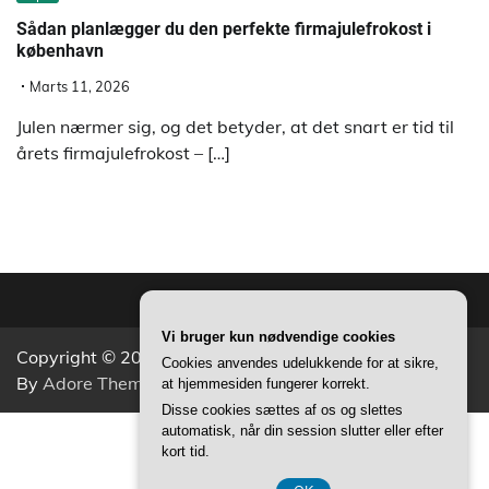
Sådan planlægger du den perfekte firmajulefrokost i
københavn
Marts 11, 2026
Julen nærmer sig, og det betyder, at det snart er tid til
årets firmajulefrokost – […]
Vi bruger kun nødvendige cookies
Copyright © 2026
Aktivitets Nyt
Theme: Popular News
Cookies anvendes udelukkende for at sikre,
By
Adore Themes
.
at hjemmesiden fungerer korrekt.
Disse cookies sættes af os og slettes
automatisk, når din session slutter eller efter
CVR 37407739
kort tid.