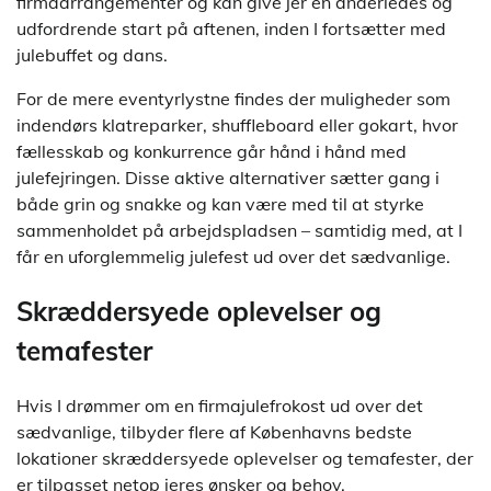
firmaarrangementer og kan give jer en anderledes og
udfordrende start på aftenen, inden I fortsætter med
julebuffet og dans.
For de mere eventyrlystne findes der muligheder som
indendørs klatreparker, shuffleboard eller gokart, hvor
fællesskab og konkurrence går hånd i hånd med
julefejringen. Disse aktive alternativer sætter gang i
både grin og snakke og kan være med til at styrke
sammenholdet på arbejdspladsen – samtidig med, at I
får en uforglemmelig julefest ud over det sædvanlige.
Skræddersyede oplevelser og
temafester
Hvis I drømmer om en firmajulefrokost ud over det
sædvanlige, tilbyder flere af Københavns bedste
lokationer skræddersyede oplevelser og temafester, der
er tilpasset netop jeres ønsker og behov.