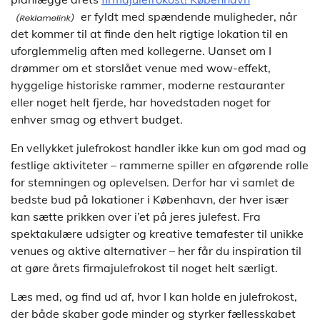
er fyldt med spændende muligheder, når
det kommer til at finde den helt rigtige lokation til en
uforglemmelig aften med kollegerne. Uanset om I
drømmer om et storslået venue med wow-effekt,
hyggelige historiske rammer, moderne restauranter
eller noget helt fjerde, har hovedstaden noget for
enhver smag og ethvert budget.
En vellykket julefrokost handler ikke kun om god mad og
festlige aktiviteter – rammerne spiller en afgørende rolle
for stemningen og oplevelsen. Derfor har vi samlet de
bedste bud på lokationer i København, der hver især
kan sætte prikken over i’et på jeres julefest. Fra
spektakulære udsigter og kreative temafester til unikke
venues og aktive alternativer – her får du inspiration til
at gøre årets firmajulefrokost til noget helt særligt.
Læs med, og find ud af, hvor I kan holde en julefrokost,
der både skaber gode minder og styrker fællesskabet