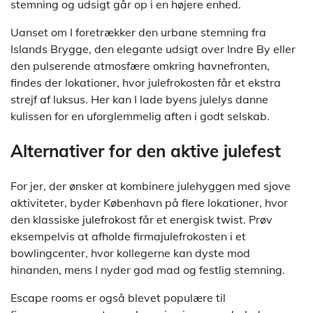
stemning og udsigt går op i en højere enhed.
Uanset om I foretrækker den urbane stemning fra
Islands Brygge, den elegante udsigt over Indre By eller
den pulserende atmosfære omkring havnefronten,
findes der lokationer, hvor julefrokosten får et ekstra
strejf af luksus. Her kan I lade byens julelys danne
kulissen for en uforglemmelig aften i godt selskab.
Alternativer for den aktive julefest
For jer, der ønsker at kombinere julehyggen med sjove
aktiviteter, byder København på flere lokationer, hvor
den klassiske julefrokost får et energisk twist. Prøv
eksempelvis at afholde firmajulefrokosten i et
bowlingcenter, hvor kollegerne kan dyste mod
hinanden, mens I nyder god mad og festlig stemning.
Escape rooms er også blevet populære til