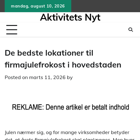
Skip
mandag, august 10, 2026
to
Aktivitets Nyt
content
De bedste lokationer til
firmajulefrokost i hovedstaden
Posted on
marts 11, 2026
by
Julen nærmer sig, og for mange virksomheder betyder
det, at årets firmajulefrokost skal planlægges. Men hvor