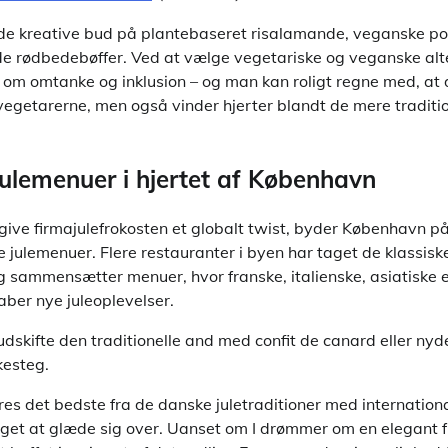
de kreative bud på plantebaseret risalamande, veganske po
e rødbedebøffer. Ved at vælge vegetariske og veganske alt
 om omtanke og inklusion – og man kan roligt regne med, at 
f vegetarerne, men også vinder hjerter blandt de mere traditi
julemenuer i hjertet af København
 give firmajulefrokosten et globalt twist, byder København 
e julemenuer. Flere restauranter i byen har taget de klassiske
 og sammensætter menuer, hvor franske, italienske, asiatiske e
aber nye juleoplevelser.
udskifte den traditionelle and med confit de canard eller ny
skesteg.
s det bedste fra de danske juletraditioner med international
oget at glæde sig over. Uanset om I drømmer om en elegant 