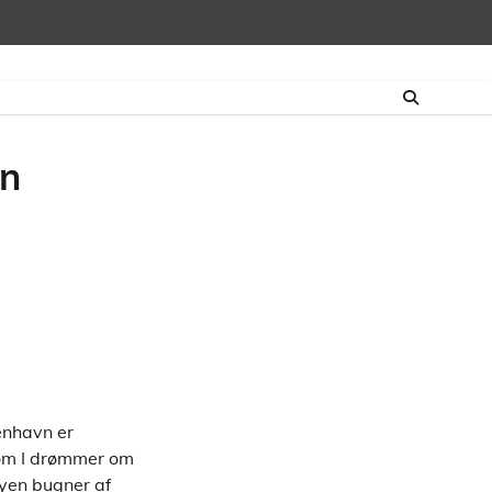
vn
benhavn er
 om I drømmer om
Byen bugner af