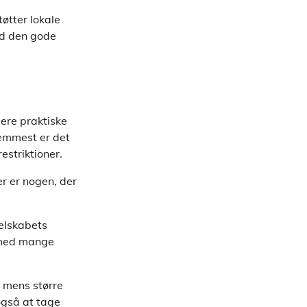
øtter lokale
ed den gode
lere praktiske
remmest er det
estriktioner.
er er nogen, der
selskabets
t med mange
 mens større
 også at tage