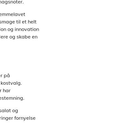
magsnoter.
hjemmelavet
smage til et helt
ion og innovation
dere og skabe en
er på
 kostvalg.
r har
lestemning.
salat og
inger fornyelse