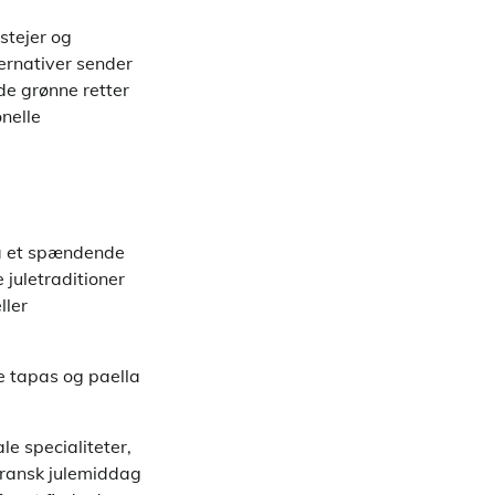
stejer og
ernativer sender
de grønne retter
onelle
på et spændende
 juletraditioner
ller
de tapas og paella
e specialiteter,
fransk julemiddag