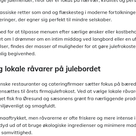
klassiske retter som and og flæskesteg i moderne fortolkninger
ringer, der egner sig perfekt til mindre selskaber.
ed for at tilpasse menuen efter særlige ønsker eller kostbehov
set om I drømmer om en intim middag ved langbord eller en u
, findes der masser af muligheder for at gøre julefrokosten
lig begivenhed.
 lokale råvarer på julebordet
vnske restauranter og cateringfirmaer sætter fokus på bære
ættes til årets firmajulefrokost. Ved at vælge lokale råvar
get fisk fra Øresund og sæsonens grønt fra nærliggende produ
iljøvenligt og smagfuldt.
imaaftrykket, men råvarerne er ofte friskere og mere intens
dyd ud af at bruge økologiske ingredienser og minimere ma
d samvittighed.