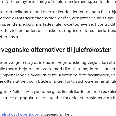
ler måske en nyfortolkning af risalamande med spændende s
er det velkendte med overraskende elementer, som f.eks. 
rede grøntsager eller syrlige geléer, der løfter de klassiske 
en spændende og anderledes julefrokostoplevelse, hvor tradit
ekt til virksomheder, der ønsker at imponere deres medarbej
 København.
veganske alternativer til julefrokosten
eder vælger i dag at inkludere vegetariske og veganske rett
lle medarbejdere kan være med til at fejre højtiden – uanset
imponerende udvalg af restauranter og cateringfirmaer, de
nne alternativer, som både smager fantastisk og emmer af ju
gansk “sild” lavet på aubergine, linsefrikadeller med rødkåls
auce er populære indslag, der forkæler smagsløgene og br
ulefrokost københavn
her.