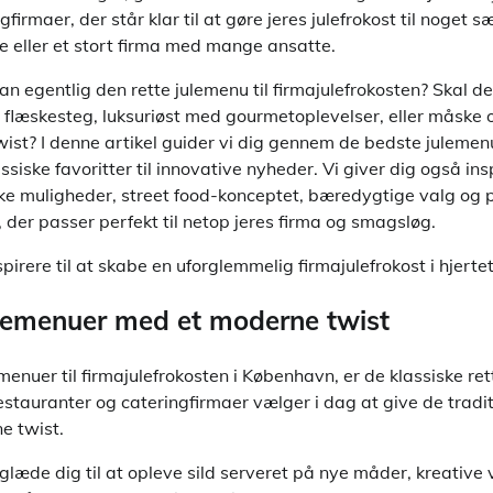
firmaer, der står klar til at gøre jeres julefrokost til noget s
pe eller et stort firma med mange ansatte.
 egentlig den rette julemenu til firmajulefrokosten? Skal d
og flæskesteg, luksuriøst med gourmetoplevelser, eller måske
twist? I denne artikel guider vi dig gennem de bedste juleme
ssiske favoritter til innovative nyheder. Vi giver dig også insp
e muligheder, street food-konceptet, bæredygtige valg og pra
 der passer perfekt til netop jeres firma og smagsløg.
pirere til at skabe en uforglemmelig firmajulefrokost i hjert
julemenuer med et moderne twist
menuer til firmajulefrokosten i København, er de klassiske ret
restauranter og cateringfirmaer vælger i dag at give de tradit
ne twist.
glæde dig til at opleve sild serveret på nye måder, kreative 