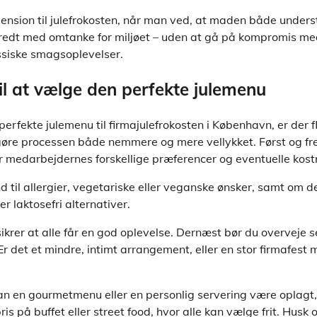
ension til julefrokosten, når man ved, at maden både underst
eredt med omtanke for miljøet – uden at gå på kompromis m
ssiske smagsoplevelser.
til at vælge den perfekte julemenu
erfekte julemenu til firmajulefrokosten i København, er der f
gøre processen både nemmere og mere vellykket. Først og f
or medarbejdernes forskellige præferencer og eventuelle kostr
nd til allergier, vegetariske eller veganske ønsker, samt om d
er laktosefri alternativer.
ikrer at alle får en god oplevelse. Dernæst bør du overveje 
Er det et mindre, intimt arrangement, eller en stor firmafes
an en gourmetmenu eller en personlig servering være oplagt,
ris på buffet eller street food, hvor alle kan vælge frit. Husk