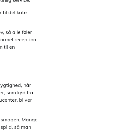
 til delikate
, så alle føler
formel reception
 til en
dygtighed, når
er, som kød fra
center, bliver
e i smagen. Mange
dspild, så man