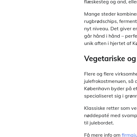
flæskesteg og and, el
Mange steder kombiner
rugbrødschips, fermente
nyt niveau. Det giver 
går hånd i hånd – perf
unik aften i hjertet af
Vegetariske og 
Flere og flere virksomh
julefrokostmenuen, så a
København byder på et 
specialiseret sig i grø
Klassiske retter som ve
nøddepaté med svampes
til julebordet.
Få mere info om
firmaj