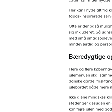
Her kan I nyde alt fra 
tapas-inspirerede serve
Ofte er der også muligh
sig inkluderet. Så uan
med små smagsoplevelser
mindeværdig og person
Bæredygtige og
Flere og flere københa
julemenuen skal sammens
danske gårde, friskfan
julebordet både mere m
Ikke alene mindskes kl
steder gør desuden en 
kan fejre julen med go