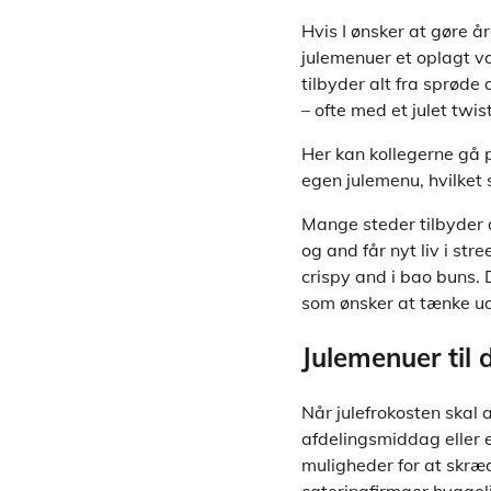
Hvis I ønsker at gøre å
julemenuer et oplagt v
tilbyder alt fra sprøde
– ofte med et julet twist
Her kan kollegerne gå
egen julemenu, hvilket
Mange steder tilbyder 
og and får nyt liv i st
crispy and i bao buns. D
som ønsker at tænke ud
Julemenuer til d
Når julefrokosten skal 
afdelingsmiddag eller e
muligheder for at skræ
cateringfirmaer hyggeli