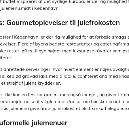
et buffet inspireret af det sydlige Europa, er der rig mulighed 
e julemenu midt i København.
: Gourmetoplevelser til julefrokosten
koster i København, er der rig mulighed for at forkæle smag
elser. Flere af byens bedste restauranter og cateringfirma
ske retter løftes til nye højder med luksuriøse råvarer som ø
iteter.
t anrettede serveringer, hvor hvert element er nøje udvalgt
 silkeblød gravad laks med dildolie, confiteret and med kna
t strejf af julens krydderier.
 ikke kun en fest for ganen, men også for øjet, og giver firma
edarbejderne sent vil glemme. Uanset om I ønsker en intim 
suriøs julemenu give årets julefrokost et ekstra skud elegance 
 uformelle julemenuer