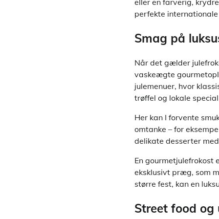
eller en farverig, krydr
perfekte international
Smag på luksus
Når det gælder julefro
vaskeægte gourmetoplev
julemenuer, hvor klassi
trøffel og lokale special
Her kan I forvente smuk
omtanke – for eksempel
delikate desserter med e
En gourmetjulefrokost er
eksklusivt præg, som m
større fest, kan en luk
Street food og