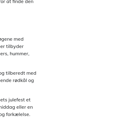
for at finde den
sløgene med
er tilbyder
sters, hummer,
 og tilberedt med
sende rødkål og
ets julefest et
middag eller en
og forkælelse.