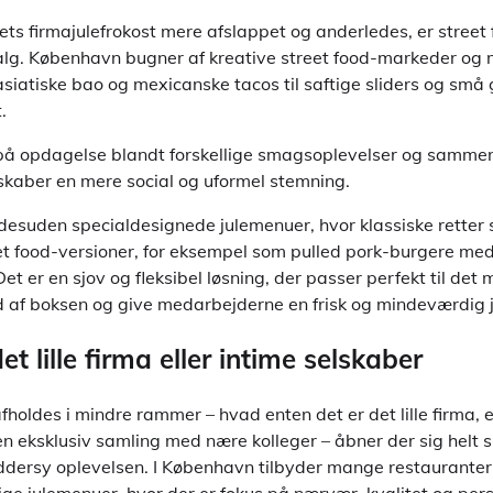
rets firmajulefrokost mere afslappet og anderledes, er street
alg. København bugner af kreative street food-markeder og
 asiatiske bao og mexicanske tacos til saftige sliders og sm
.
 på opdagelse blandt forskellige smagsoplevelser og samme
 skaber en mere social og uformel stemning.
desuden specialdesignede julemenuer, hvor klassiske retter
reet food-versioner, for eksempel som pulled pork-burgere med
et er en sjov og fleksibel løsning, der passer perfekt til det
 af boksen og give medarbejderne en frisk og mindeværdig j
et lille firma eller intime selskaber
afholdes i mindre rammer – hvad enten det er det lille firma, 
n eksklusiv samling med nære kolleger – åbner der sig helt 
ddersy oplevelsen. I København tilbyder mange restauranter
ge julemenuer, hvor der er fokus på nærvær, kvalitet og pers