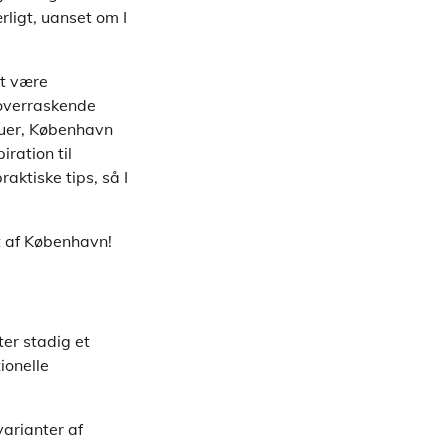
ærligt, uanset om I
et være
 overraskende
nuer, København
iration til
ktiske tips, så I
et af København!
ter stadig et
ionelle
varianter af