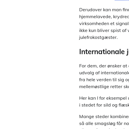
Derudover kan man fin
hjemmelavede, krydred
virksomheden et signal
ikke kun bliver spist a
julefrokostgæster.
Internationale 
For dem, der ønsker at
udvalg af international
fra hele verden til sig
mellemøstlige retter sk
Her kan I for eksempel 
i stedet for sild og flæ
Mange steder kombinere
så alle smagsløg får n