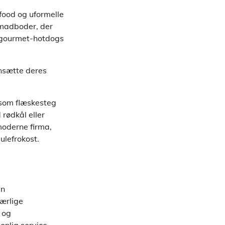
 food og uformelle
 madboder, der
å gourmet-hotdogs
nsætte deres
 som flæskesteg
 rødkål eller
 moderne firma,
ulefrokost.
en
særlige
 og
onlig service.