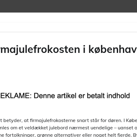
irmajulefrokosten i københa
t betyder, at firmajulefrokosterne snart står for døren. I Kø
amles om et veldækket julebord nærmest uendelige – uanset
ne fortolkninger, grønne alternativer eller noget helt fjerde. 