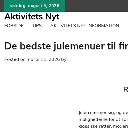
Skip
søndag, august 9, 2026
to
Aktivitets Nyt
content
FORSIDE
TIPS
AKTIVITETS NYT INFORMATION
De bedste julemenuer til f
Posted on
marts 11, 2026
by
Julen nærmer sig, og de
mulighederne for at s
klassiske retter, moder