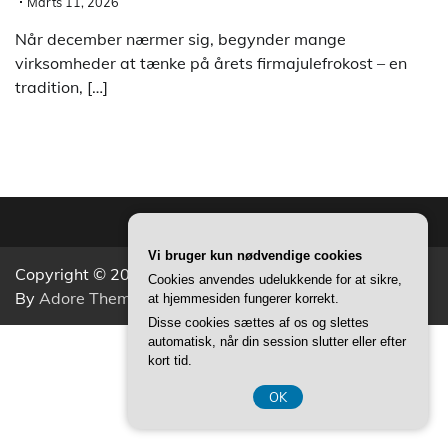
Marts 11, 2026
Når december nærmer sig, begynder mange
virksomheder at tænke på årets firmajulefrokost – en
tradition, […]
Vi bruger kun nødvendige cookies
Copyright © 2026
Aktivitets Nyt
Theme: Popular News
Cookies anvendes udelukkende for at sikre,
By
Adore Themes
.
at hjemmesiden fungerer korrekt.
Disse cookies sættes af os og slettes
automatisk, når din session slutter eller efter
CVR 37407739
kort tid.
OK