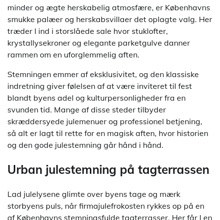
minder og ægte herskabelig atmosfære, er Københavns
smukke palæer og herskabsvillaer det oplagte valg. Her
træder I ind i storslåede sale hvor stuklofter,
krystallysekroner og elegante parketgulve danner
rammen om en uforglemmelig aften.
Stemningen emmer af eksklusivitet, og den klassiske
indretning giver følelsen af at være inviteret til fest
blandt byens adel og kulturpersonligheder fra en
svunden tid. Mange af disse steder tilbyder
skræddersyede julemenuer og professionel betjening,
så alt er lagt til rette for en magisk aften, hvor historien
og den gode julestemning går hånd i hånd.
Urban julestemning på tagterrassen
Lad julelysene glimte over byens tage og mærk
storbyens puls, når firmajulefrokosten rykkes op på en
af Københavns stemningsfulde tagterrasser. Her får I en