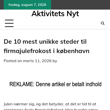
Skip
fredag, august 7, 2026
to
Aktivitets Nyt
content
De 10 mest unikke steder til
firmajulefrokost i københavn
Posted on
marts 11, 2026
by
Julen nærmer sig, og det betyder, at det er tid til at
planlægge årets firmajulefrokost. Men hvorfor nøjes