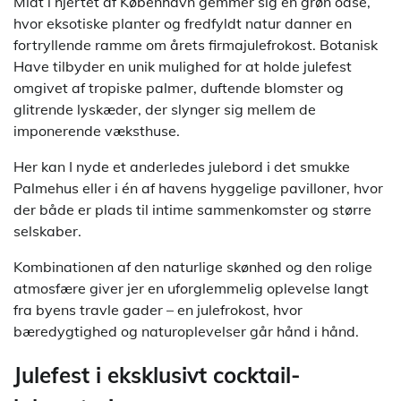
Midt i hjertet af København gemmer sig en grøn oase,
hvor eksotiske planter og fredfyldt natur danner en
fortryllende ramme om årets firmajulefrokost. Botanisk
Have tilbyder en unik mulighed for at holde julefest
omgivet af tropiske palmer, duftende blomster og
glitrende lyskæder, der slynger sig mellem de
imponerende væksthuse.
Her kan I nyde et anderledes julebord i det smukke
Palmehus eller i én af havens hyggelige pavilloner, hvor
der både er plads til intime sammenkomster og større
selskaber.
Kombinationen af den naturlige skønhed og den rolige
atmosfære giver jer en uforglemmelig oplevelse langt
fra byens travle gader – en julefrokost, hvor
bæredygtighed og naturoplevelser går hånd i hånd.
Julefest i eksklusivt cocktail-