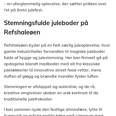
– en uforglemmelig oplevelse, der sætter prikken over
i’et på årets julefest.
Stemningsfulde juleboder på
Refshaleøen
Refshaleøen byder på en helt særlig juleoplevelse, hvor
gamle industrihaller forvandles til magiske juleboder
fulde af hygge og julestemning. Her kan firmaet gå på
opdagelse blandt madboder med alt fra klassiske
julelækkerier til innovative street food-retter, mens
duften af gløgg og brændte mandler fylder luften.
Stemningen er afslappet og autentisk, og de rå,
kreative omgivelser skaber en unik kontrast til de
traditionelle julefrokoster.
I kan sammen nyde den festlige atmosfære, lytte til
livemusik og måske endda købe små julegaver med