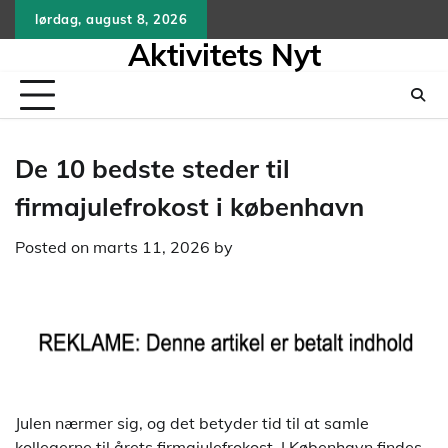
Skip
lørdag, august 8, 2026
to
Aktivitets Nyt
content
De 10 bedste steder til
firmajulefrokost i københavn
Posted on
marts 11, 2026
by
Julen nærmer sig, og det betyder tid til at samle
kollegerne til årets firmajulefrokost. I København findes