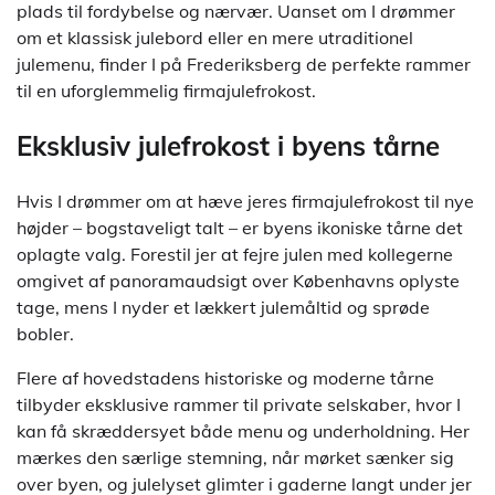
plads til fordybelse og nærvær. Uanset om I drømmer
om et klassisk julebord eller en mere utraditionel
julemenu, finder I på Frederiksberg de perfekte rammer
til en uforglemmelig firmajulefrokost.
Eksklusiv julefrokost i byens tårne
Hvis I drømmer om at hæve jeres firmajulefrokost til nye
højder – bogstaveligt talt – er byens ikoniske tårne det
oplagte valg. Forestil jer at fejre julen med kollegerne
omgivet af panoramaudsigt over Københavns oplyste
tage, mens I nyder et lækkert julemåltid og sprøde
bobler.
Flere af hovedstadens historiske og moderne tårne
tilbyder eksklusive rammer til private selskaber, hvor I
kan få skræddersyet både menu og underholdning. Her
mærkes den særlige stemning, når mørket sænker sig
over byen, og julelyset glimter i gaderne langt under jer