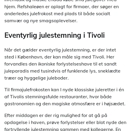
hjem. Refshaleøen er oplagt for firmaer, der søger en
anderledes julefrokost med plads til både socialt
samvær og nye smagsoplevelser.
Eventyrlig julestemning i Tivoli
Når det gælder eventyrlig julestemning, er der intet
sted i København, der kan måle sig med Tivoli. Her
forvandles den ikoniske forlystelseshave til et sandt
juleparadis med tusindvis af funklende lys, sneklædte
træer og hyggelige juleboder.
Til firmajulefrokosten kan I nyde klassiske juleretter i én
af Tivolis stemningsfulde restauranter, hvor både
gastronomien og den magiske atmosfære er i højsædet.
Efter middagen er der rig mulighed for at gå på
opdagelse i haven, prøve forlystelser eller blot nyde den
fortryllende julestemning sammen med kollegerne. En