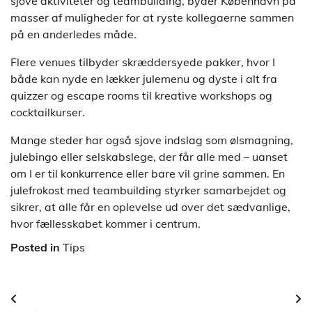
sjove aktiviteter og teambuilding, byder København på
masser af muligheder for at ryste kollegaerne sammen
på en anderledes måde.
Flere venues tilbyder skræddersyede pakker, hvor I
både kan nyde en lækker julemenu og dyste i alt fra
quizzer og escape rooms til kreative workshops og
cocktailkurser.
Mange steder har også sjove indslag som ølsmagning,
julebingo eller selskabslege, der får alle med – uanset
om I er til konkurrence eller bare vil grine sammen. En
julefrokost med teambuilding styrker samarbejdet og
sikrer, at alle får en oplevelse ud over det sædvanlige,
hvor fællesskabet kommer i centrum.
Posted in
Tips
Indlægsnavigation