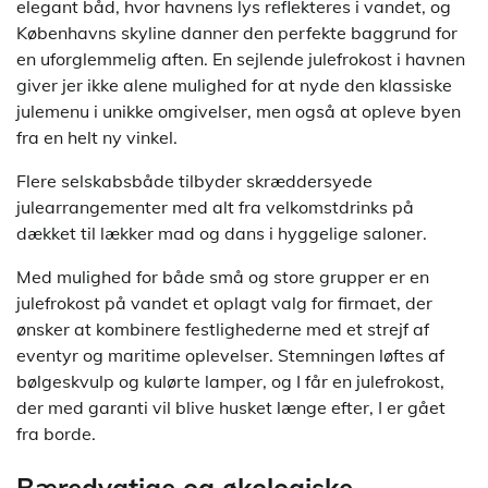
elegant båd, hvor havnens lys reflekteres i vandet, og
Københavns skyline danner den perfekte baggrund for
en uforglemmelig aften. En sejlende julefrokost i havnen
giver jer ikke alene mulighed for at nyde den klassiske
julemenu i unikke omgivelser, men også at opleve byen
fra en helt ny vinkel.
Flere selskabsbåde tilbyder skræddersyede
julearrangementer med alt fra velkomstdrinks på
dækket til lækker mad og dans i hyggelige saloner.
Med mulighed for både små og store grupper er en
julefrokost på vandet et oplagt valg for firmaet, der
ønsker at kombinere festlighederne med et strejf af
eventyr og maritime oplevelser. Stemningen løftes af
bølgeskvulp og kulørte lamper, og I får en julefrokost,
der med garanti vil blive husket længe efter, I er gået
fra borde.
Bæredygtige og økologiske