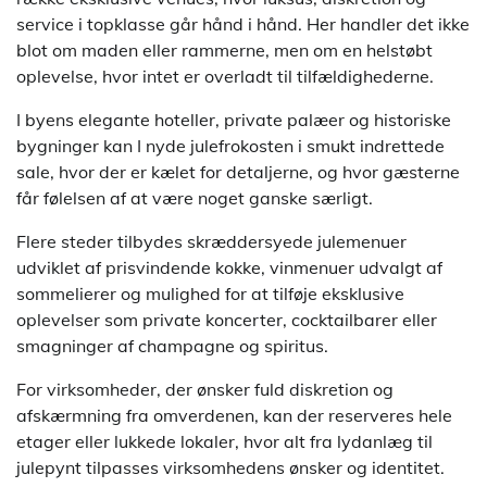
service i topklasse går hånd i hånd. Her handler det ikke
blot om maden eller rammerne, men om en helstøbt
oplevelse, hvor intet er overladt til tilfældighederne.
I byens elegante hoteller, private palæer og historiske
bygninger kan I nyde julefrokosten i smukt indrettede
sale, hvor der er kælet for detaljerne, og hvor gæsterne
får følelsen af at være noget ganske særligt.
Flere steder tilbydes skræddersyede julemenuer
udviklet af prisvindende kokke, vinmenuer udvalgt af
sommelierer og mulighed for at tilføje eksklusive
oplevelser som private koncerter, cocktailbarer eller
smagninger af champagne og spiritus.
For virksomheder, der ønsker fuld diskretion og
afskærmning fra omverdenen, kan der reserveres hele
etager eller lukkede lokaler, hvor alt fra lydanlæg til
julepynt tilpasses virksomhedens ønsker og identitet.