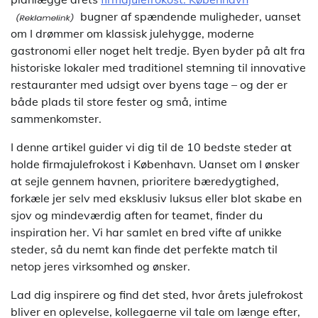
bugner af spændende muligheder, uanset
om I drømmer om klassisk julehygge, moderne
gastronomi eller noget helt tredje. Byen byder på alt fra
historiske lokaler med traditionel stemning til innovative
restauranter med udsigt over byens tage – og der er
både plads til store fester og små, intime
sammenkomster.
I denne artikel guider vi dig til de 10 bedste steder at
holde firmajulefrokost i København. Uanset om I ønsker
at sejle gennem havnen, prioritere bæredygtighed,
forkæle jer selv med eksklusiv luksus eller blot skabe en
sjov og mindeværdig aften for teamet, finder du
inspiration her. Vi har samlet en bred vifte af unikke
steder, så du nemt kan finde det perfekte match til
netop jeres virksomhed og ønsker.
Lad dig inspirere og find det sted, hvor årets julefrokost
bliver en oplevelse, kollegaerne vil tale om længe efter,