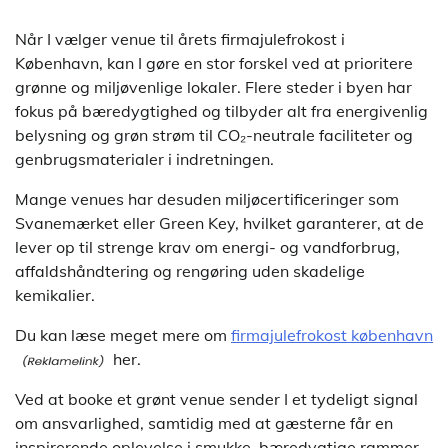
Når I vælger venue til årets firmajulefrokost i
København, kan I gøre en stor forskel ved at prioritere
grønne og miljøvenlige lokaler. Flere steder i byen har
fokus på bæredygtighed og tilbyder alt fra energivenlig
belysning og grøn strøm til CO₂-neutrale faciliteter og
genbrugsmaterialer i indretningen.
Mange venues har desuden miljøcertificeringer som
Svanemærket eller Green Key, hvilket garanterer, at de
lever op til strenge krav om energi- og vandforbrug,
affaldshåndtering og rengøring uden skadelige
kemikalier.
Du kan læse meget mere om
firmajulefrokost københavn
her.
Ved at booke et grønt venue sender I et tydeligt signal
om ansvarlighed, samtidig med at gæsterne får en
inspirerende oplevelse i smukke, bæredygtige rammer.