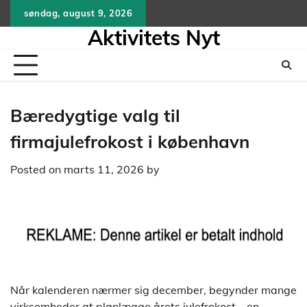
Skip
søndag, august 9, 2026
to
Aktivitets Nyt
content
Bæredygtige valg til
firmajulefrokost i københavn
Posted on
marts 11, 2026
by
Når kalenderen nærmer sig december, begynder mange
virksomheder at planlægge årets julefrokost – en