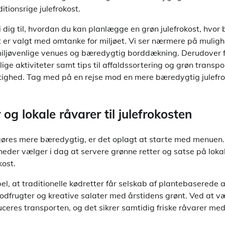
itionsrige julefrokost.
vi dig til, hvordan du kan planlægge en grøn julefrokost, hvo
t er valgt med omtanke for miljøet. Vi ser nærmere på muligh
miljøvenlige venues og bæredygtig borddækning. Derudover f
lige aktiviteter samt tips til affaldssortering og grøn transpo
ghed. Tag med på en rejse mod en mere bæredygtig julefroko
g lokale råvarer til julefrokosten
gøres mere bæredygtig, er det oplagt at starte med menuen. 
der vælger i dag at servere grønne retter og satse på lokal
kost.
l, at traditionelle kødretter får selskab af plantebaserede 
 rodfrugter og kreative salater med årstidens grønt. Ved at v
uceres transporten, og det sikrer samtidig friske råvarer m