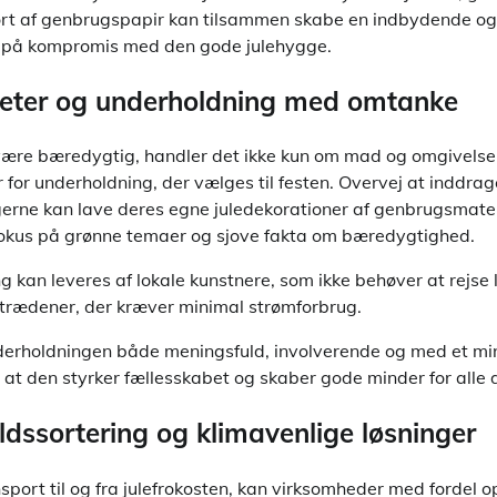
rt af genbrugspapir kan tilsammen skabe en indbydende og 
 på kompromis med den gode julehygge.
iteter og underholdning med omtanke
 være bæredygtig, handler det ikke kun om mad og omgivels
r for underholdning, der vælges til festen. Overvej at inddrag
erne kan lave deres egne juledekorationer af genbrugsmateri
fokus på grønne temaer og sjove fakta om bæredygtighed.
 kan leveres af lokale kunstnere, som ikke behøver at rejse 
trædener, der kræver minimal strømforbrug.
erholdningen både meningsfuld, involverende og med et min
 at den styrker fællesskabet og skaber gode minder for alle 
ldssortering og klimavenlige løsninger
sport til og fra julefrokosten, kan virksomheder med fordel o