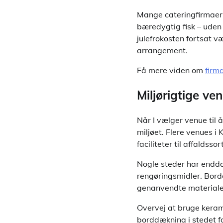
Mange cateringfirmaer 
bæredygtig fisk – uden
julefrokosten fortsat v
arrangement.
Få mere viden om
firm
Miljørigtige v
Når I vælger venue til å
miljøet. Flere venues i
faciliteter til affaldss
Nogle steder har endd
rengøringsmidler. Bordd
genanvendte materialer
Overvej at bruge keram
borddækning i stedet f