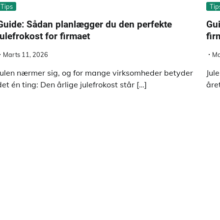
Tips
Tip
Guide: Sådan planlægger du den perfekte
Gui
julefrokost for firmaet
fir
Marts 11, 2026
Ma
Julen nærmer sig, og for mange virksomheder betyder
Jul
det én ting: Den årlige julefrokost står […]
åre