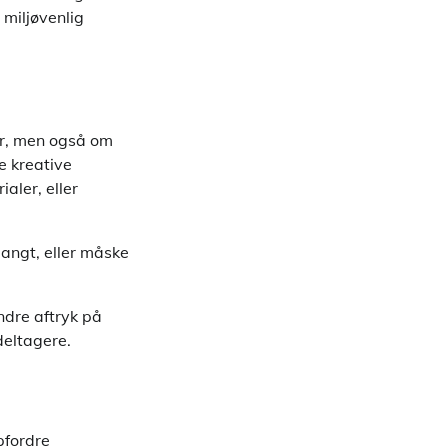
miljøvenlig
er, men også om
e kreative
aler, eller
langt, eller måske
dre aftryk på
deltagere.
pfordre