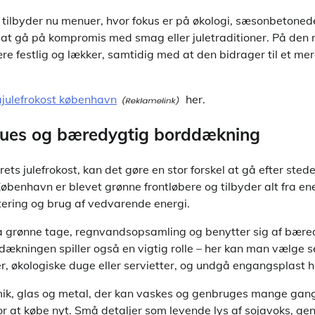
tilbyder nu menuer, hvor fokus er på økologi, sæsonbetoned
 at gå på kompromis med smag eller juletraditioner. På den
ære festlig og lækker, samtidig med at den bidrager til et me
ajulefrokost københavn
her.
enues og bæredygtig borddækning
rets julefrokost, kan det gøre en stor forskel at gå efter stede
 København er blevet grønne frontløbere og tilbyder alt fra 
ortering og brug af vedvarende energi.
a grønne tage, regnvandsopsamling og benytter sig af bære
ækningen spiller også en vigtig rolle – her kan man vælge s
, økologiske duge eller servietter, og undgå engangsplast he
ik, glas og metal, der kan vaskes og genbruges mange gange,
or at købe nyt. Små detaljer som levende lys af sojavoks, g