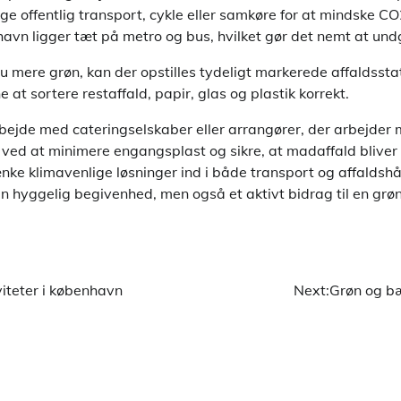
ge offentlig transport, cykle eller samkøre for at mindske CO
vn ligger tæt på metro og bus, hvilket gør det nemt at undg
u mere grøn, kan der opstilles tydeligt markerede affaldsstat
 at sortere restaffald, papir, glas og plastik korrekt.
bejde med cateringselskaber eller arrangører, der arbejde
l ved at minimere engangsplast og sikre, at madaffald blive
ænke klimavenlige løsninger ind i både transport og affaldshå
 en hyggelig begivenhed, men også et aktivt bidrag til en grø
viteter i københavn
Next:
Grøn og bæ