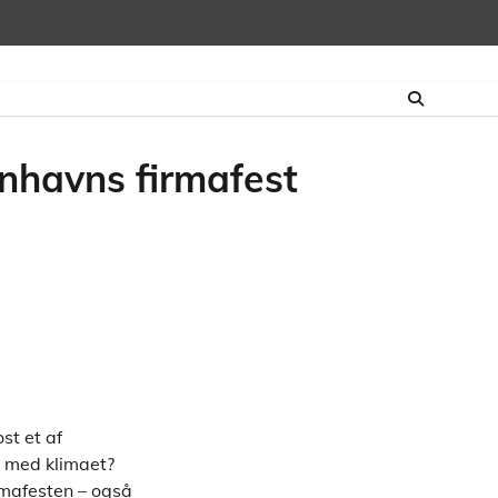
enhavns firmafest
st et af
s med klimaet?
rmafesten – også