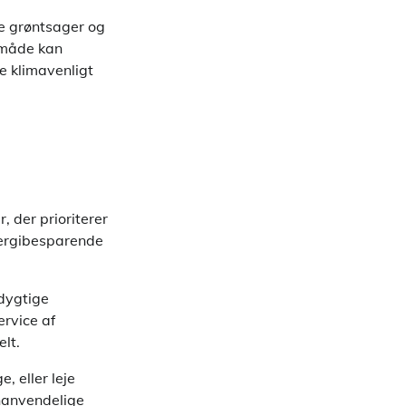
e grøntsager og
 måde kan
re klimavenligt
r, der prioriterer
energibesparende
dygtige
ervice af
lt.
 eller leje
enanvendelige