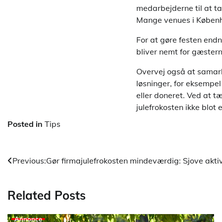
medarbejderne til at ta
Mange venues i Københa
For at gøre festen endn
bliver nemt for gæsterne
Overvej også at samar
løsninger, for eksempe
eller doneret. Ved at t
julefrokosten ikke blot
Posted in
Tips
Indlægsnavigation
Previous:
Gør firmajulefrokosten mindeværdig: Sjove akti
Related Posts
Annonce