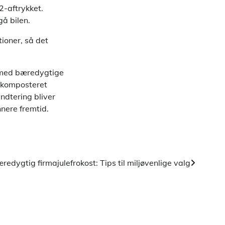
2-aftrykket.
å bilen.
ioner, så det
r med bæredygtige
r komposteret
ndtering bliver
nnere fremtid.
redygtig firmajulefrokost: Tips til miljøvenlige valg