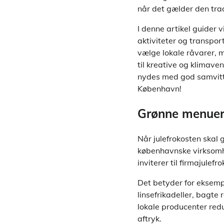
når det gælder den trad
I denne artikel guider 
aktiviteter og transpor
vælge lokale råvarer, 
til kreative og klimaven
nydes med god samvitti
København!
Grønne menuer o
Når julefrokosten skal 
københavnske virksomhe
inviterer til firmajulefro
Det betyder for eksempe
linsefrikadeller, bagte
lokale producenter red
aftryk.