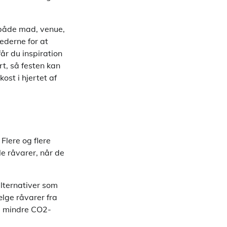
r både mad, venue,
ederne for at
år du inspiration
rt, så festen kan
st i hjertet af
Flere og flere
e råvarer, når de
alternativer som
ælge råvarer fra
ed mindre CO2-