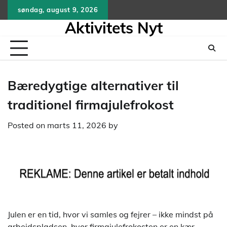
Skip
søndag, august 9, 2026
to
Aktivitets Nyt
content
Bæredygtige alternativer til
traditionel firmajulefrokost
Posted on
marts 11, 2026
by
Julen er en tid, hvor vi samles og fejrer – ikke mindst på
arbejdspladsen, hvor firmajulefrokosten er en kær