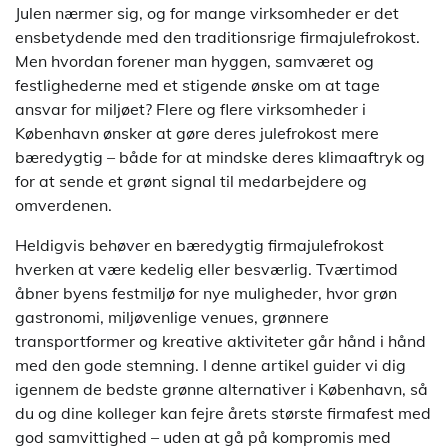
Julen nærmer sig, og for mange virksomheder er det
ensbetydende med den traditionsrige firmajulefrokost.
Men hvordan forener man hyggen, samværet og
festlighederne med et stigende ønske om at tage
ansvar for miljøet? Flere og flere virksomheder i
København ønsker at gøre deres julefrokost mere
bæredygtig – både for at mindske deres klimaaftryk og
for at sende et grønt signal til medarbejdere og
omverdenen.
Heldigvis behøver en bæredygtig firmajulefrokost
hverken at være kedelig eller besværlig. Tværtimod
åbner byens festmiljø for nye muligheder, hvor grøn
gastronomi, miljøvenlige venues, grønnere
transportformer og kreative aktiviteter går hånd i hånd
med den gode stemning. I denne artikel guider vi dig
igennem de bedste grønne alternativer i København, så
du og dine kolleger kan fejre årets største firmafest med
god samvittighed – uden at gå på kompromis med