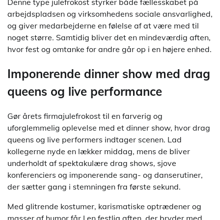
Denne type julefrokost styrker både fællesskabet på
arbejdspladsen og virksomhedens sociale ansvarlighed,
og giver medarbejderne en følelse af at være med til
noget større. Samtidig bliver det en mindeværdig aften,
hvor fest og omtanke for andre går op i en højere enhed.
Imponerende dinner show med drag
queens og live performance
Gør årets firmajulefrokost til en farverig og
uforglemmelig oplevelse med et dinner show, hvor drag
queens og live performers indtager scenen. Lad
kollegerne nyde en lækker middag, mens de bliver
underholdt af spektakulære drag shows, sjove
konferenciers og imponerende sang- og danserutiner,
der sætter gang i stemningen fra første sekund.
Med glitrende kostumer, karismatiske optrædener og
masser af humor får I en festlig aften, der bryder med