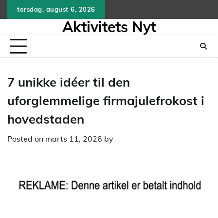
Skip
torsdag, august 6, 2026
to
Aktivitets Nyt
content
7 unikke idéer til den
uforglemmelige firmajulefrokost i
hovedstaden
Posted on
marts 11, 2026
by