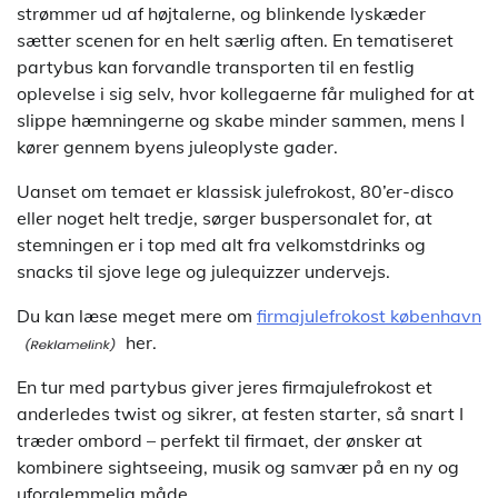
strømmer ud af højtalerne, og blinkende lyskæder
sætter scenen for en helt særlig aften. En tematiseret
partybus kan forvandle transporten til en festlig
oplevelse i sig selv, hvor kollegaerne får mulighed for at
slippe hæmningerne og skabe minder sammen, mens I
kører gennem byens juleoplyste gader.
Uanset om temaet er klassisk julefrokost, 80’er-disco
eller noget helt tredje, sørger buspersonalet for, at
stemningen er i top med alt fra velkomstdrinks og
snacks til sjove lege og julequizzer undervejs.
Du kan læse meget mere om
firmajulefrokost københavn
her.
En tur med partybus giver jeres firmajulefrokost et
anderledes twist og sikrer, at festen starter, så snart I
træder ombord – perfekt til firmaet, der ønsker at
kombinere sightseeing, musik og samvær på en ny og
uforglemmelig måde.