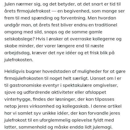
Julen nærmer sig, og det betyder, at det snart er tid til
årets firmajulefrokost — en begivenhed, som mange ser
frem til med spænding og forventning. Men hvordan
undgår man, at årets fest bliver endnu en traditionel
omgang med sild, snaps og de samme gamle
selskabslege? Hvis I ønsker at overraske kollegerne og
skabe minder, der varer længere end til næste
arbejdsdag, kræver det nye idéer og et frisk blik på
julefrokosten.
Heldigvis bugner hovedstaden af muligheder for at gøre
firmajulefrokosten til noget helt særligt. Uanset om I er
til gastronomiske eventyr i spektakulære omgivelser,
sjove og udfordrende aktiviteter eller afslappet
vinterhygge, findes der løsninger, der kan tilpasses
netop jeres virksomhed og kollegaskab. I denne artikel
har vi samlet syv unikke idéer, der kan forvandle jeres
julefrokost til en uforglemmelig oplevelse fyldt med
latter, sammenhold og måske endda lidt julemagi.