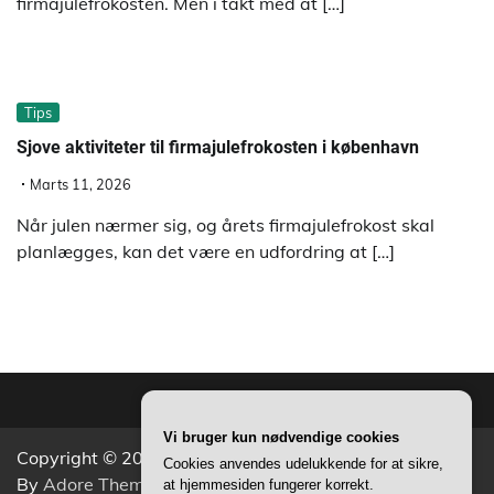
firmajulefrokosten. Men i takt med at […]
Tips
Sjove aktiviteter til firmajulefrokosten i københavn
Marts 11, 2026
Når julen nærmer sig, og årets firmajulefrokost skal
planlægges, kan det være en udfordring at […]
Vi bruger kun nødvendige cookies
Copyright © 2026
Aktivitets Nyt
Theme: Popular News
Cookies anvendes udelukkende for at sikre,
By
Adore Themes
.
at hjemmesiden fungerer korrekt.