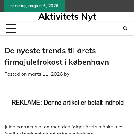
Skip
torsdag, august 6, 2026
to
Aktivitets Nyt
content
De nyeste trends til årets
firmajulefrokost i københavn
Posted on
marts 11, 2026
by
Julen nærmer sig, og med den følger årets måske mest
festlige begivenhed på arbejdspladsen: