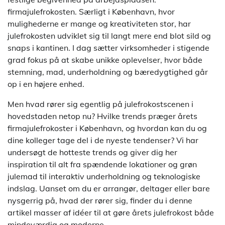
firmajulefrokosten. Særligt i København, hvor
mulighederne er mange og kreativiteten stor, har
julefrokosten udviklet sig til langt mere end blot sild og
snaps i kantinen. I dag sætter virksomheder i stigende
grad fokus på at skabe unikke oplevelser, hvor både
stemning, mad, underholdning og bæredygtighed går
op i en højere enhed.
Men hvad rører sig egentlig på julefrokostscenen i
hovedstaden netop nu? Hvilke trends præger årets
firmajulefrokoster i København, og hvordan kan du og
dine kolleger tage del i de nyeste tendenser? Vi har
undersøgt de hotteste trends og giver dig her
inspiration til alt fra spændende lokationer og grøn
julemad til interaktiv underholdning og teknologiske
indslag. Uanset om du er arrangør, deltager eller bare
nysgerrig på, hvad der rører sig, finder du i denne
artikel masser af idéer til at gøre årets julefrokost både
mindeværdig og moderne.